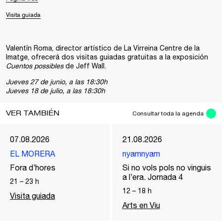
Visita guiada
Valentín Roma, director artístico de La Virreina Centre de la
Imatge, ofrecerá dos visitas guiadas gratuitas a la exposición
Cuentos possibles
de Jeff Wall.
Jueves 27 de junio, a las 18:30h
Jueves 18 de julio, a las 18:30h
VER TAMBIÉN
Consultar toda la agenda
07.08.2026
21.08.2026
EL MORERA
nyamnyam
Fora d’hores
Si no vols pols no vinguis
a l’era. Jornada 4
21
–
23
h
12
–
18
h
Visita guiada
Arts en Viu