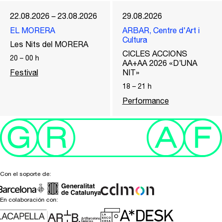
22.08.2026 – 23.08.2026
29.08.2026
EL MORERA
ARBAR, Centre d'Art i
Cultura
Les Nits del MORERA
CICLES ACCIONS
20
–
00
h
AA+AA 2026 «D’UNA
Festival
NIT»
18
–
21
h
Performance
Con el soporte de:
En colaboración con: