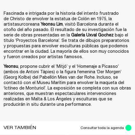
Fascinada e intrigada por la historia del intento frustrado
de Christo de envolver la estatua de Colón en 1975, la
artistasurcoreana
Yeonsu Lim
, visitó Barcelona durante el
otoño del año pasado. El resultado de su investigación fue la
serie de obras presentadas en la
Galería Uxval Gochez
bajo el
título ‘Proyectos Barcelona’. Se trata de dibujos preparatorios
y propuestas para envolver esculturas públicas que podemos
encontrar en la ciudad. La mayoría de ellos son muy conocidos
y fueron creados por artistas famosos.
Yeonsu
, propone cubrir el ‘Mitjó’ y el ‘Homenaje a Picasso’
(ambos de Antoni Tàpies) o la figura femenina ‘Der Morgen’
(Georg Kolbe) del Pabellón Mies van der Rohe. Incluso, se
contactó con el Museu Marítim para envolver la maqueta del
‘Ictíneo de Monturiol’. La exposición se completa con sus obras
anteriores, que muestran espectaculares intervenciones
realizadas en Malta & Los Ángeles y esculturas que se
producirán in situ durante una performance.
VER TAMBIÉN
Consultar toda la agenda