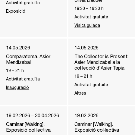
Silvia Dauder
Activitat gratuïta
18:30
–
19:30
h
Exposició
Activitat gratuïta
Visita guiada
14.05.2026
14.05.2026
Comparatema. Asier
The Collector is Present:
Mendizabal
Asier Mendizabal a la
col·lecció d'Asier Tapia
19
–
21
h
19
–
21
h
Activitat gratuïta
Activitat gratuïta
Inauguració
Altres
19.02.2026 – 30.04.2026
19.02.2026
Caminar [Walking].
Caminar [Walking].
Exposició col·lectiva
Exposició col·lectiva