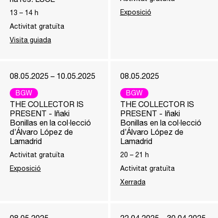
Exposició
13
–
14
h
Activitat gratuïta
Visita guiada
08.05.2025 – 10.05.2025
08.05.2025
BGW
BGW
THE COLLECTOR IS
THE COLLECTOR IS
PRESENT - Iñaki
PRESENT - Iñaki
Bonillas en la col·lecció
Bonillas en la col·lecció
d’Álvaro López de
d’Álvaro López de
Lamadrid
Lamadrid
Activitat gratuïta
20
–
21
h
Exposició
Activitat gratuïta
Xerrada