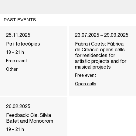
PAST EVENTS
25.11.2025
23.07.2025 – 29.09.2025
Pa i fotocòpies
Fabra i Coats: Fàbrica
de Creació opens calls
18
–
21
h
for residencies for
Free event
artistic projects and for
musical projects
Other
Free event
Open calls
26.02.2025
Feedback: Cia. Silvia
Batet and Monocrom
19
–
21
h