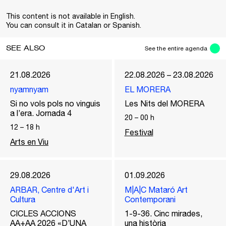
This content is not available in English.
You can consult it in Catalan or Spanish.
SEE ALSO
See the entire agenda
21.08.2026
22.08.2026 – 23.08.2026
nyamnyam
EL MORERA
Si no vols pols no vinguis
Les Nits del MORERA
a l’era. Jornada 4
20
–
00
h
12
–
18
h
Festival
Arts en Viu
29.08.2026
01.09.2026
ARBAR, Centre d'Art i
M|A|C Mataró Art
Cultura
Contemporani
CICLES ACCIONS
1-9-36. Cinc mirades,
AA+AA 2026 «D’UNA
una història