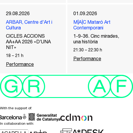
29.08.2026
01.09.2026
ARBAR, Centre d'Art i
M|A|C Mataró Art
Cultura
Contemporani
CICLES ACCIONS
1-9-36. Cinc mirades,
AA+AA 2026 «D’UNA
una història
NIT»
21:30
–
22:30
h
18
–
21
h
Performance
Performance
With the support of:
In collaboration with: