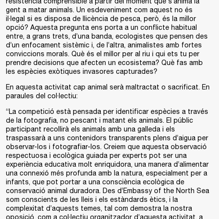
resistència comprensible a partir del moment que s’anima la
gent a matar animals. Un esdeveniment com aquest no és
il·legal si es disposa de llicència de pesca, però, és la millor
opció? Aquesta pregunta ens porta a un conflicte habitual
entre, a grans trets, d’una banda, ecologistes que pensen des
d’un enfocament sistèmic i, de l’altra, animalistes amb fortes
conviccions morals. Què és el millor per al riu i qui ets tu per
prendre decisions que afecten un ecosistema? Què fas amb
les espècies exòtiques invasores capturades?
En aquesta activitat cap animal serà maltractat o sacrificat. En
paraules del col·lectiu:
“La competició està pensada per identificar espècies a través
de la fotografia, no pescant i matant els animals. El públic
participant recollirà els animals amb una galleda i els
traspassarà a uns contenidors transparents plens d’aigua per
observar-los i fotografiar-los. Creiem que aquesta observació
respectuosa i ecològica guiada per experts pot ser una
experiència educativa molt enriquidora, una manera d’alimentar
una connexió més profunda amb la natura, especialment per a
infants, que pot portar a una consciència ecològica de
conservació animal duradora. Des d’Embassy of the North Sea
som conscients de les lleis i els estàndards ètics, i la
complexitat d’aquests temes, tal com demostra la nostra
oposició, com a col·lectiu organitzador d’aquesta activitat, a