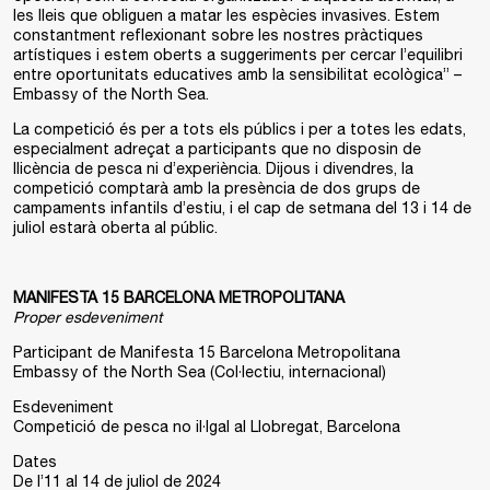
les lleis que obliguen a matar les espècies invasives. Estem
constantment reflexionant sobre les nostres pràctiques
artístiques i estem oberts a suggeriments per cercar l’equilibri
entre oportunitats educatives amb la sensibilitat ecològica” –
Embassy of the North Sea.
La competició és per a tots els públics i per a totes les edats,
especialment adreçat a participants que no disposin de
llicència de pesca ni d’experiència. Dijous i divendres, la
competició comptarà amb la presència de dos grups de
campaments infantils d’estiu, i el cap de setmana del 13 i 14 de
juliol estarà oberta al públic.
MANIFESTA 15 BARCELONA METROPOLITANA
Proper esdeveniment
Participant de Manifesta 15 Barcelona Metropolitana
Embassy of the North Sea (Col·lectiu, internacional)
Esdeveniment
Competició de pesca no il·lgal al Llobregat, Barcelona
Dates
De l’11 al 14 de juliol de 2024