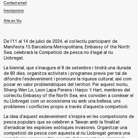
Contact email
Inscripcions
Arts en Viu
De l’11 al 14 de juliol de 2024, el col·lectiu participant de
Manifesta 15 Barcelona Metropolitana, Embassy of the North
Sea, celebrarà la Competició de pesca no il·legal al riu
Llobregat.
La biennal, que s’inaugura el 8 de setembre i tindrà una durada
de 80 dies, organitza activitats i programes previs per tal de
difondre l’esdeveniment i promoure la riquesa cultural, així com
posar en valor problemàtiques del territori. Per aquest motiu,
Sheng-Wen Lo, Leon Lapa Pereira i Harpo ‘t Hart, membres del
col·lectiu Embassy of the North Sea, ens conviden a conèixer el
riu Llobregat com un ecosistema viu amb una bellesa, uns
problemes i conflictes propis a través d’aquesta competició.
La idea d’aquest esdeveniment s’inspira en les competicions de
pesca populars que se celebren a Taiwan amb la finalitat
d’erradicar les espècies exòtiques invasores. Organitzar una
competició de pesca com aquesta al riu Llobregat genera una