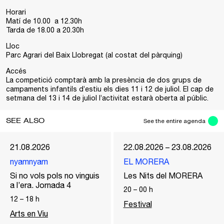
Horari
Matí de 10.00
a 12.30h
Tarda de 18.00 a 20.30h
Lloc
Parc Agrari del Baix Llobregat (al costat del pàrquing)
Accés
La competició comptarà amb la presència de dos grups de
campaments infantils d’estiu els dies 11 i 12 de juliol. El cap de
setmana del 13 i 14 de juliol l’activitat estarà oberta al públic.
SEE ALSO
See the entire agenda
21.08.2026
22.08.2026 – 23.08.2026
nyamnyam
EL MORERA
Si no vols pols no vinguis
Les Nits del MORERA
a l’era. Jornada 4
20
–
00
h
12
–
18
h
Festival
Arts en Viu