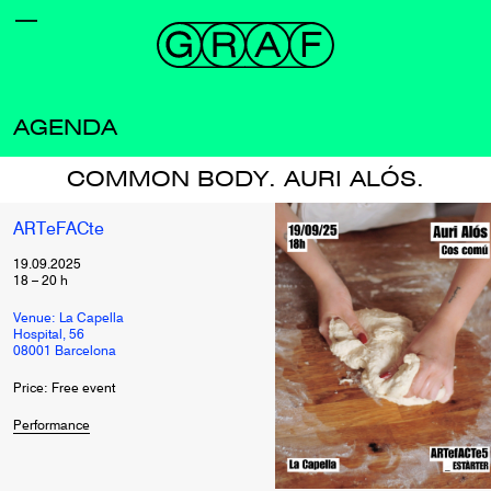
AGENDA
COMMON BODY. AURI ALÓS.
ARTeFACte
19.09.2025
18
–
20
h
Venue: La Capella
Hospital, 56
08001 Barcelona
Price: Free event
Performance