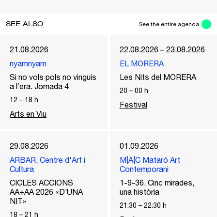
SEE ALSO
See the entire agenda
21.08.2026
22.08.2026 – 23.08.2026
nyamnyam
EL MORERA
Si no vols pols no vinguis
Les Nits del MORERA
a l’era. Jornada 4
20
–
00
h
12
–
18
h
Festival
Arts en Viu
29.08.2026
01.09.2026
ARBAR, Centre d'Art i
M|A|C Mataró Art
Cultura
Contemporani
CICLES ACCIONS
1-9-36. Cinc mirades,
AA+AA 2026 «D’UNA
una història
NIT»
21:30
–
22:30
h
18
–
21
h