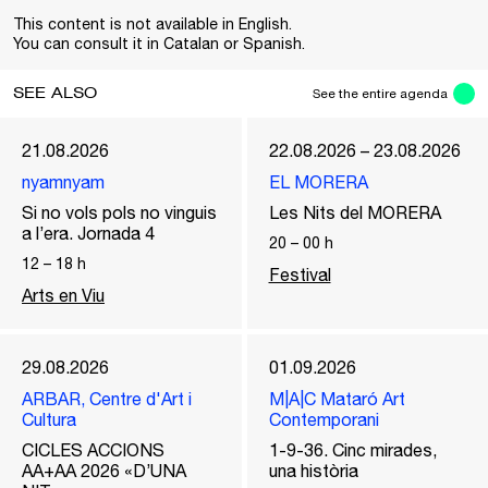
This content is not available in English.
You can consult it in Catalan or Spanish.
SEE ALSO
See the entire agenda
21.08.2026
22.08.2026 – 23.08.2026
nyamnyam
EL MORERA
Si no vols pols no vinguis
Les Nits del MORERA
a l’era. Jornada 4
20
–
00
h
12
–
18
h
Festival
Arts en Viu
29.08.2026
01.09.2026
ARBAR, Centre d'Art i
M|A|C Mataró Art
Cultura
Contemporani
CICLES ACCIONS
1-9-36. Cinc mirades,
AA+AA 2026 «D’UNA
una història