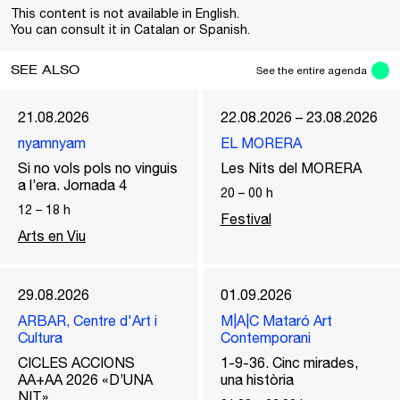
This content is not available in English.
You can consult it in Catalan or Spanish.
SEE ALSO
See the entire agenda
21.08.2026
22.08.2026 – 23.08.2026
nyamnyam
EL MORERA
Si no vols pols no vinguis
Les Nits del MORERA
a l’era. Jornada 4
20
–
00
h
12
–
18
h
Festival
Arts en Viu
29.08.2026
01.09.2026
ARBAR, Centre d'Art i
M|A|C Mataró Art
Cultura
Contemporani
CICLES ACCIONS
1-9-36. Cinc mirades,
AA+AA 2026 «D’UNA
una història
NIT»