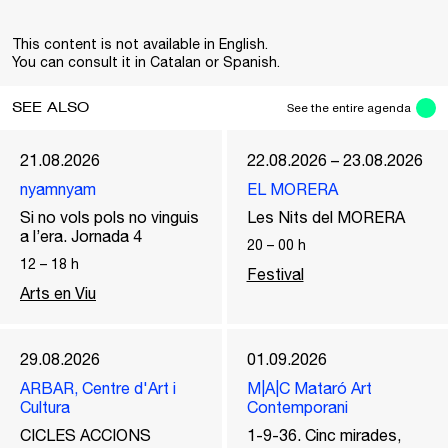
This content is not available in English.
You can consult it in Catalan or Spanish.
SEE ALSO
See the entire agenda
21.08.2026
22.08.2026 – 23.08.2026
nyamnyam
EL MORERA
Si no vols pols no vinguis
Les Nits del MORERA
a l’era. Jornada 4
20
–
00
h
12
–
18
h
Festival
Arts en Viu
29.08.2026
01.09.2026
ARBAR, Centre d'Art i
M|A|C Mataró Art
Cultura
Contemporani
CICLES ACCIONS
1-9-36. Cinc mirades,