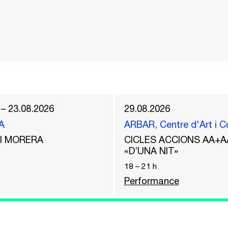
 – 23.08.2026
29.08.2026
A
ARBAR, Centre d'Art i C
del MORERA
CICLES ACCIONS AA+A
«D’UNA NIT»
18
–
21
h
Performance