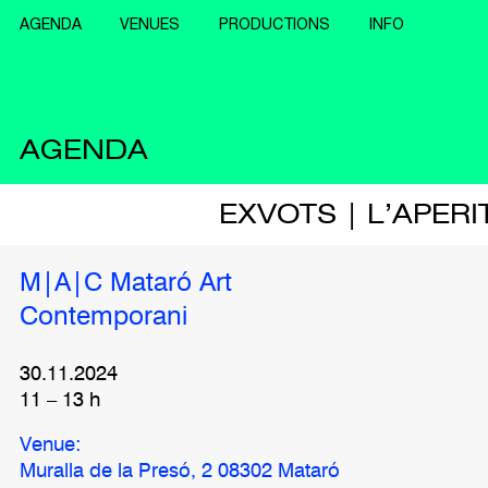
AGENDA
VENUES
PRODUCTIONS
INFO
AGENDA
EXVOTS | L’APER
M|A|C Mataró Art
Contemporani
30.11.2024
11
–
13
h
Venue:
Muralla de la Presó, 2 08302 Mataró