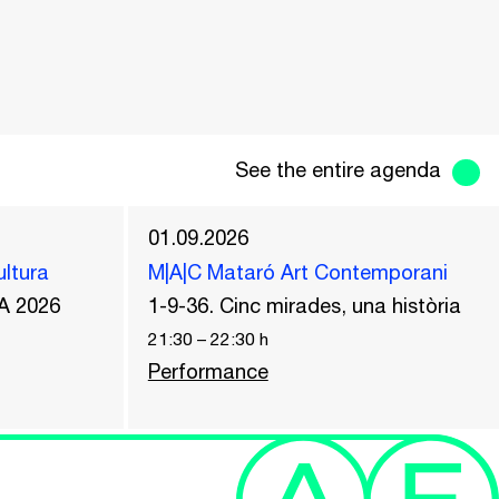
See the entire agenda
01.09.2026
ultura
M|A|C Mataró Art Contemporani
A 2026
1-9-36. Cinc mirades, una història
21:30
–
22:30
h
Performance