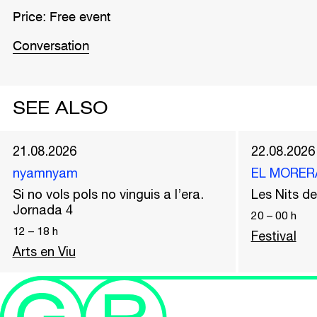
Price: Free event
Conversation
SEE ALSO
21.08.2026
22.08.2026
nyamnyam
EL MORER
Si no vols pols no vinguis a l’era.
Les Nits 
Jornada 4
20
–
00
h
12
–
18
h
Festival
Arts en Viu