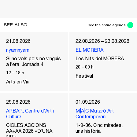
SEE ALSO
See the entire agenda
21.08.2026
22.08.2026 – 23.08.2026
nyamnyam
EL MORERA
Si no vols pols no vinguis
Les Nits del MORERA
a l’era. Jornada 4
20
–
00
h
12
–
18
h
Festival
Arts en Viu
29.08.2026
01.09.2026
ARBAR, Centre d'Art i
M|A|C Mataró Art
Cultura
Contemporani
CICLES ACCIONS
1-9-36. Cinc mirades,
AA+AA 2026 «D’UNA
una història
NIT»