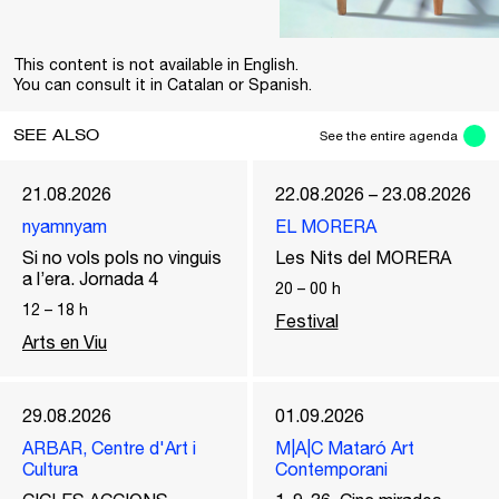
This content is not available in English.
You can consult it in Catalan or Spanish.
SEE ALSO
See the entire agenda
21.08.2026
22.08.2026 – 23.08.2026
nyamnyam
EL MORERA
Si no vols pols no vinguis
Les Nits del MORERA
a l’era. Jornada 4
20
–
00
h
12
–
18
h
Festival
Arts en Viu
29.08.2026
01.09.2026
ARBAR, Centre d'Art i
M|A|C Mataró Art
Cultura
Contemporani