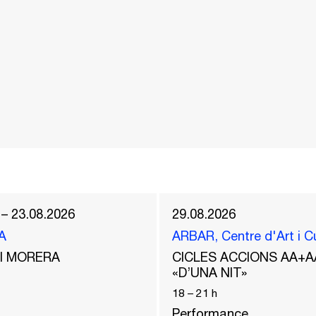
 – 23.08.2026
29.08.2026
A
ARBAR, Centre d'Art i C
del MORERA
CICLES ACCIONS AA+A
«D’UNA NIT»
18
–
21
h
Performance