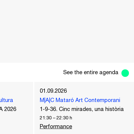
See the entire agenda
01.09.2026
ultura
M|A|C Mataró Art Contemporani
A 2026
1-9-36. Cinc mirades, una història
21:30
–
22:30
h
Performance