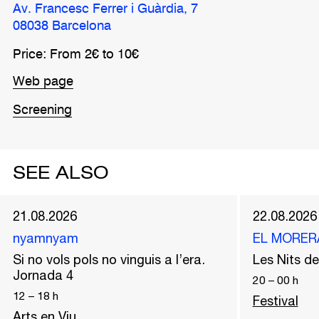
Av. Francesc Ferrer i Guàrdia, 7
08038 Barcelona
Price: From 2€ to 10€
Web page
Screening
SEE ALSO
21.08.2026
22.08.2026
nyamnyam
EL MORER
Si no vols pols no vinguis a l’era.
Les Nits 
Jornada 4
20
–
00
h
12
–
18
h
Festival
Arts en Viu