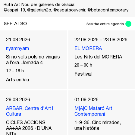
Ruta Art Nou per galeries de Gràcia:
@espai_19
,
@galeriah2o
,
@espai.souvenir
,
@betacontemporary
SEE ALSO
See the entire agenda
21.08.2026
22.08.2026 – 23.08.2026
nyamnyam
EL MORERA
Si no vols pols no vinguis
Les Nits del MORERA
a l’era. Jornada 4
20
–
00
h
12
–
18
h
Festival
Arts en Viu
29.08.2026
01.09.2026
ARBAR, Centre d'Art i
M|A|C Mataró Art
Cultura
Contemporani
CICLES ACCIONS
1-9-36. Cinc mirades,
AA+AA 2026 «D’UNA
una història
NIT»