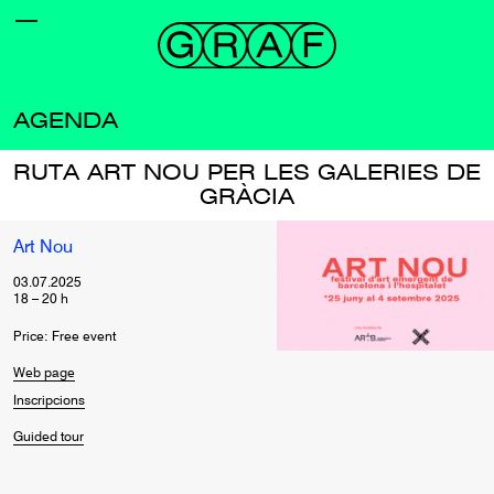
AGENDA
RUTA ART NOU PER LES GALERIES DE
GRÀCIA
Art Nou
03.07.2025
18
–
20
h
Price: Free event
Web page
Inscripcions
Guided tour