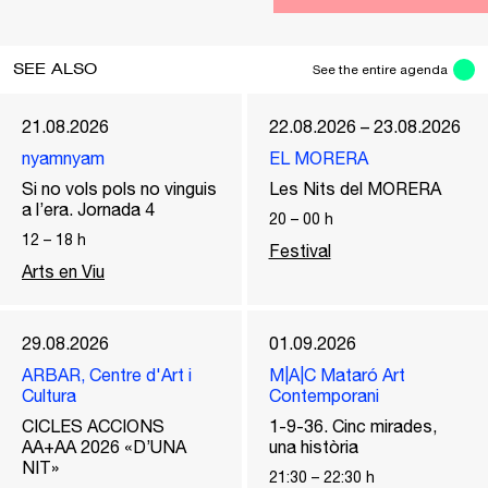
SEE ALSO
See the entire agenda
21.08.2026
22.08.2026 – 23.08.2026
nyamnyam
EL MORERA
Si no vols pols no vinguis
Les Nits del MORERA
a l’era. Jornada 4
20
–
00
h
12
–
18
h
Festival
Arts en Viu
29.08.2026
01.09.2026
ARBAR, Centre d'Art i
M|A|C Mataró Art
Cultura
Contemporani
CICLES ACCIONS
1-9-36. Cinc mirades,
AA+AA 2026 «D’UNA
una història
NIT»
21:30
–
22:30
h