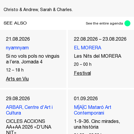
Christo & Andrew, Sarah & Charles.
SEE ALSO
See the entire agenda
21.08.2026
22.08.2026 – 23.08.2026
nyamnyam
EL MORERA
Si no vols pols no vinguis
Les Nits del MORERA
a l’era. Jornada 4
20
–
00
h
12
–
18
h
Festival
Arts en Viu
29.08.2026
01.09.2026
ARBAR, Centre d'Art i
M|A|C Mataró Art
Cultura
Contemporani
CICLES ACCIONS
1-9-36. Cinc mirades,
AA+AA 2026 «D’UNA
una història
NIT»