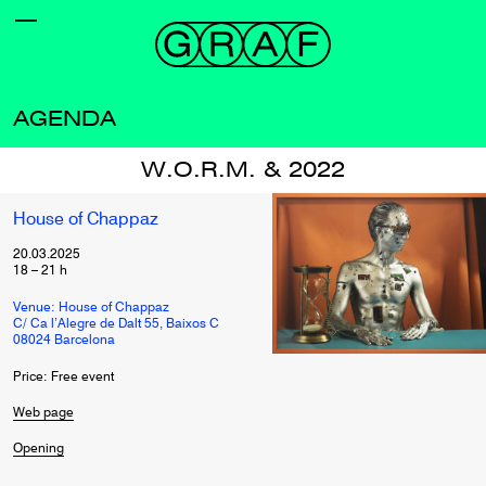
AGENDA
W.O.R.M. & 2022
House of Chappaz
20.03.2025
18
–
21
h
Venue: House of Chappaz
C/ Ca l’Alegre de Dalt 55, Baixos C
08024 Barcelona
Price: Free event
Web page
Opening