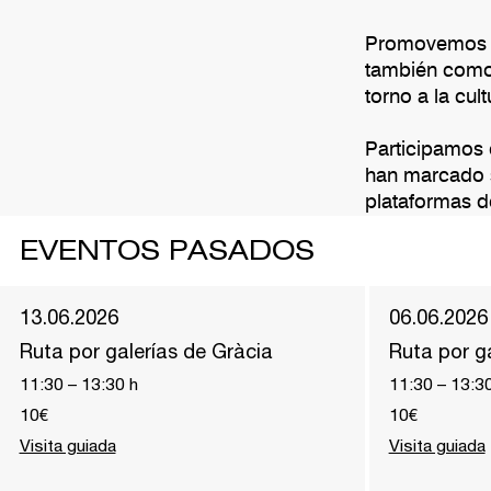
Promovemos in
también como 
torno a la cu
Participamos e
han marcado s
plataformas d
EVENTOS PASADOS
13.06.2026
06.06.2026
Ruta por galerías de Gràcia
Ruta por ga
11:30
–
13:30
h
11:30
–
13:3
10€
10€
Visita guiada
Visita guiada