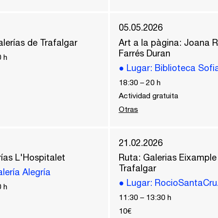
05.05.2026
lerías de Trafalgar
Art a la pàgina: Joana R
Farrés Duran
0
h
●
Lugar
: Biblioteca Sofi
18:30
–
20
h
Actividad gratuita
Otras
21.02.2026
ías L'Hospitalet
Ruta: Galerias Eixample
Trafalgar
alería Alegría
●
Lugar
: RocioSantaCru
0
h
11:30
–
13:30
h
10€