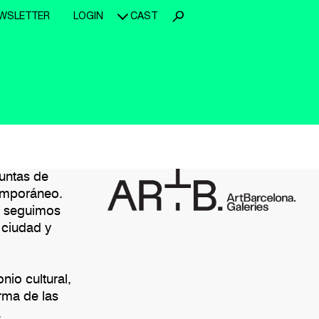
WSLETTER
LOGIN
CAST
juntas de
temporáneo.
na seguimos
a ciudad y
io cultural,
rma de las
.