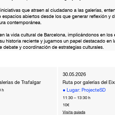
iciativas que atraen al ciudadano a las galerías, ente
espacios abiertos desde los que generar reflexión y 
ltura contemporánea.
n la vida cultural de Barcelona, ​​implicándonos en los
u historia reciente y jugamos un papel destacado en l
e debate y coordinación de estrategias culturales.
30.05.2026
lerías de Trafalgar
Ruta por galerías del E
●
Lugar
: ProjecteSD
0
h
11:30
–
13:30
h
10€
Visita guiada