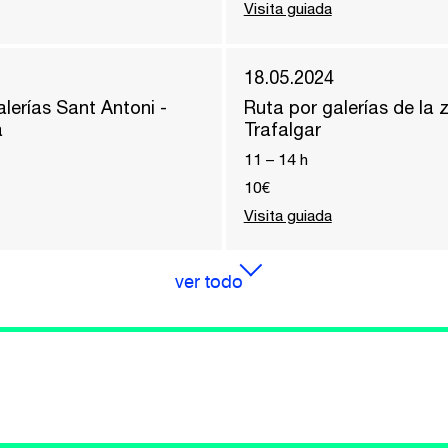
Visita guiada
18.05.2024
lerías Sant Antoni -
Ruta por galerías de la 
a
Trafalgar
11
–
14
h
10€
Visita guiada
ver todo