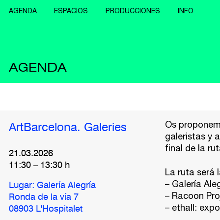
AGENDA
ESPACIOS
PRODUCCIONES
INFO
AGENDA
Os proponemos
ArtBarcelona. Galeries
galeristas y 
final de la 
21.03.2026
11:30
–
13:30
h
La ruta será l
– Galería Ale
Lugar: Galería Alegría
– Racoon Pro
Ronda de la vía 7
– ethall: exp
08903 L'Hospitalet