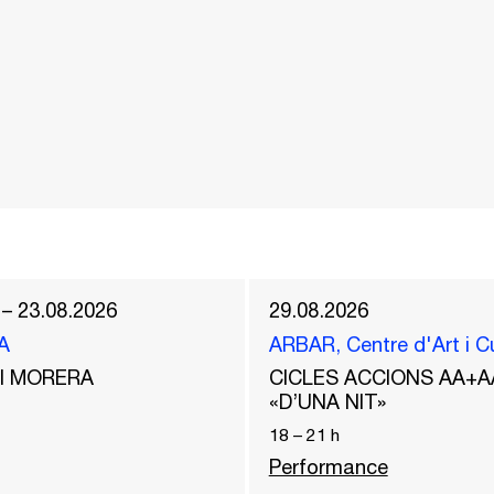
 – 23.08.2026
29.08.2026
A
ARBAR, Centre d'Art i C
del MORERA
CICLES ACCIONS AA+A
«D’UNA NIT»
18
–
21
h
Performance