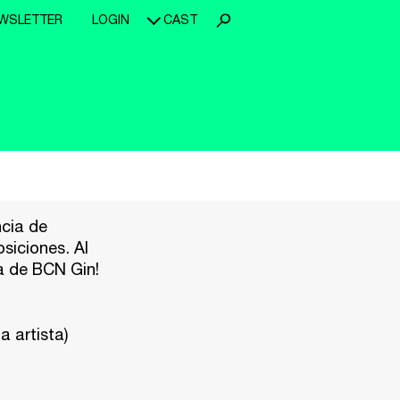
WSLETTER
LOGIN
CAST
ncia de
siciones. Al
a de BCN Gin!
a artista)