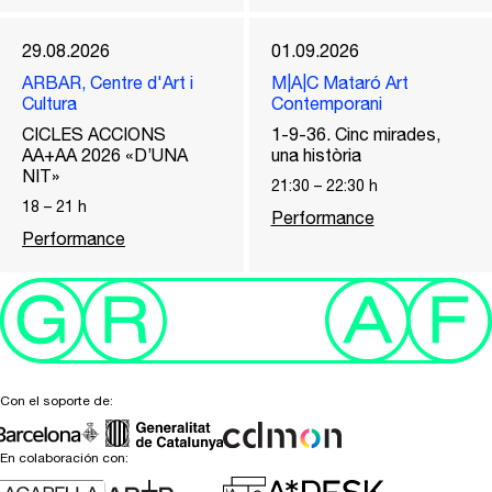
29.08.2026
01.09.2026
ARBAR, Centre d'Art i
M|A|C Mataró Art
Cultura
Contemporani
CICLES ACCIONS
1-9-36. Cinc mirades,
AA+AA 2026 «D’UNA
una història
NIT»
21:30
–
22:30
h
18
–
21
h
Performance
Performance
Con el soporte de:
En colaboración con: