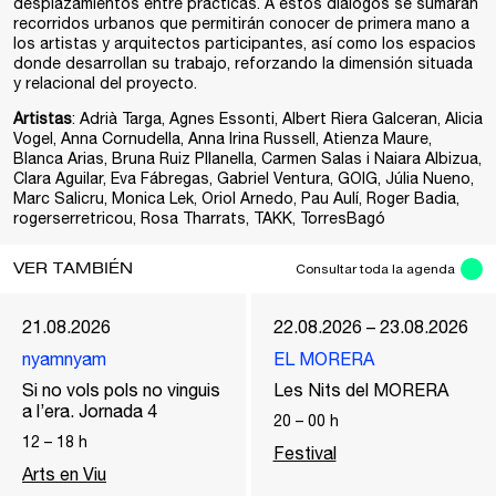
desplazamientos entre prácticas. A estos diálogos se sumarán
recorridos urbanos que permitirán conocer de primera mano a
los artistas y arquitectos participantes, así como los espacios
donde desarrollan su trabajo, reforzando la dimensión situada
y relacional del proyecto.
Artistas
: Adrià Targa, Agnes Essonti, Albert Riera Galceran, Alicia
Vogel, Anna Cornudella, Anna Irina Russell, Atienza Maure,
Blanca Arias, Bruna Ruiz Pllanella, Carmen Salas i Naiara Albizua,
Clara Aguilar, Eva Fábregas, Gabriel Ventura, GOIG, Júlia Nueno,
Marc Salicru, Monica Lek, Oriol Arnedo, Pau Aulí, Roger Badia,
rogerserretricou, Rosa Tharrats, TAKK, TorresBagó
VER TAMBIÉN
Consultar toda la agenda
21.08.2026
22.08.2026 – 23.08.2026
nyamnyam
EL MORERA
Si no vols pols no vinguis
Les Nits del MORERA
a l’era. Jornada 4
20
–
00
h
12
–
18
h
Festival
Arts en Viu