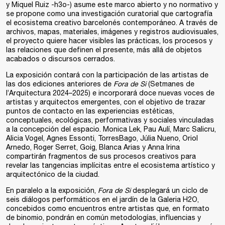
y Miquel Ruiz -h3o-) asume este marco abierto y no normativo y
se propone como una investigación curatorial que cartografía
el ecosistema creativo barcelonés contemporáneo. A través de
archivos, mapas, materiales, imágenes y registros audiovisuales,
el proyecto quiere hacer visibles las prácticas, los procesos y
las relaciones que definen el presente, más allá de objetos
acabados o discursos cerrados.
La exposición contará con la participación de las artistas de
las dos ediciones anteriores de
Fora de Si
(Setmanes de
l’Arquitectura 2024–2025) e incorporará doce nuevas voces de
artistas y arquitectos emergentes, con el objetivo de trazar
puntos de contacto en las experiencias estéticas,
conceptuales, ecológicas, performativas y sociales vinculadas
a la concepción del espacio. Monica Lek, Pau Aulí, Marc Salicru,
Alicia Vogel, Agnes Essonti, TorresBago, Júlia Nueno, Oriol
Arnedo, Roger Serret, Goig, Blanca Arias y Anna Irina
compartirán fragmentos de sus procesos creativos para
revelar las tangencias implícitas entre el ecosistema artístico y
arquitectónico de la ciudad.
En paralelo a la exposición,
Fora de Si
desplegará un ciclo de
seis diálogos performáticos en el jardín de la Galeria H2O,
concebidos como encuentros entre artistas que, en formato
de binomio, pondrán en común metodologías, influencias y