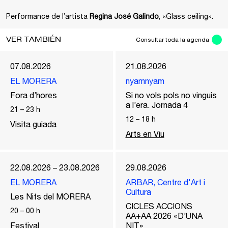
Performance de l’artista
Regina José Galindo
, «Glass ceiling».
VER TAMBIÉN
Consultar toda la agenda
07.08.2026
21.08.2026
EL MORERA
nyamnyam
Fora d’hores
Si no vols pols no vinguis
a l’era. Jornada 4
21
–
23
h
12
–
18
h
Visita guiada
Arts en Viu
22.08.2026 – 23.08.2026
29.08.2026
EL MORERA
ARBAR, Centre d'Art i
Cultura
Les Nits del MORERA
CICLES ACCIONS
20
–
00
h
AA+AA 2026 «D’UNA
Festival
NIT»