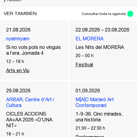
VER TAMBIÉN
Consultar toda la agenda
21.08.2026
22.08.2026 – 23.08.2026
nyamnyam
EL MORERA
Si no vols pols no vinguis
Les Nits del MORERA
a l’era. Jornada 4
20
–
00
h
12
–
18
h
Festival
Arts en Viu
29.08.2026
01.09.2026
ARBAR, Centre d'Art i
M|A|C Mataró Art
Cultura
Contemporani
CICLES ACCIONS
1-9-36. Cinc mirades,
AA+AA 2026 «D’UNA
una història
NIT»
21:30
–
22:30
h
18
–
21
h