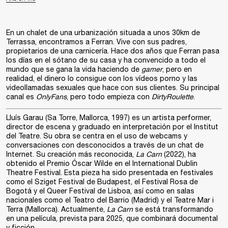
En un chalet de una urbanización situada a unos 30km de
Terrassa, encontramos a Ferran. Vive con sus padres,
propietarios de una carnicería. Hace dos años que Ferran pasa
los días en el sótano de su casa y ha convencido a todo el
mundo que se gana la vida haciendo de
gamer
, pero en
realidad, el dinero lo consigue con los vídeos porno y las
videollamadas sexuales que hace con sus clientes. Su principal
canal es
OnlyFans
, pero todo empieza con
DirtyRoulette
.
Lluís Garau
(Sa Torre, Mallorca, 1997) es un artista performer,
director de escena y graduado en interpretación por el Institut
del Teatre. Su obra se centra en el uso de webcams y
conversaciones con desconocidos a través de un chat de
Internet. Su creación más reconocida,
La Carn
(2022), ha
obtenido el Premio Óscar Wilde en el International Dublin
Theatre Festival. Esta pieza ha sido presentada en festivales
como el Sziget Festival de Budapest, el Festival Rosa de
Bogotá y el Queer Festival de Lisboa, así como en salas
nacionales como el Teatro del Barrio (Madrid) y el Teatre Mar i
Terra (Mallorca). Actualmente,
La Carn
se está transformando
en una película, prevista para 2025, que combinará documental
y ficción.