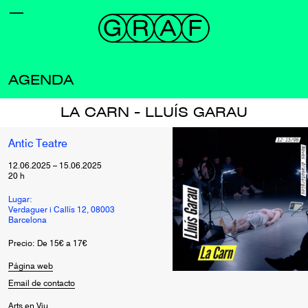
AGENDA
LA CARN - LLUÍS GARAU
Antic Teatre
12.06.2025
–
15.06.2025
20
h
Lugar:
Verdaguer i Callís 12, 08003
Barcelona
Precio: De 15€ a 17€
Página web
Email de contacto
Arts en Viu