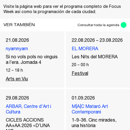
Visite
la página web
para ver el programa completo de Focus
Week así como la programación de cada ciudad.
VER TAMBIÉN
Consultar toda la agenda
21.08.2026
22.08.2026 – 23.08.2026
nyamnyam
EL MORERA
Si no vols pols no vinguis
Les Nits del MORERA
a l’era. Jornada 4
20
–
00
h
12
–
18
h
Festival
Arts en Viu
29.08.2026
01.09.2026
ARBAR, Centre d'Art i
M|A|C Mataró Art
Cultura
Contemporani
CICLES ACCIONS
1-9-36. Cinc mirades,
AA+AA 2026 «D’UNA
una història