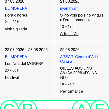
07.08.2026
21.08.2026
EL MORERA
nyamnyam
Fora d’hores
Si no vols pols no vinguis
a l’era. Jornada 4
21
–
23
h
12
–
18
h
Visita guiada
Arts en Viu
22.08.2026 – 23.08.2026
29.08.2026
EL MORERA
ARBAR, Centre d'Art i
Cultura
Les Nits del MORERA
CICLES ACCIONS
20
–
00
h
AA+AA 2026 «D’UNA
Festival
NIT»
18
–
21
h
Performance