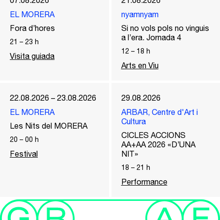
07.08.2026
21.08.2026
EL MORERA
nyamnyam
Fora d’hores
Si no vols pols no vinguis
a l’era. Jornada 4
21
–
23
h
12
–
18
h
Visita guiada
Arts en Viu
22.08.2026 – 23.08.2026
29.08.2026
EL MORERA
ARBAR, Centre d'Art i
Cultura
Les Nits del MORERA
CICLES ACCIONS
20
–
00
h
AA+AA 2026 «D’UNA
Festival
NIT»
18
–
21
h
Performance