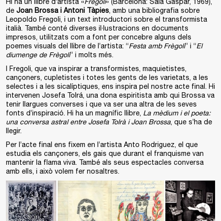
Hi ha un llibre d’artista «
Frègoli
» (Barcelona: Sala Gaspar, 1969),
de
Joan Brossa i Antoni Tàpies
, amb una bibliografia sobre
Leopoldo Fregoli, i un text introductori sobre el transformista
italià. També conté diverses il·lustracions en documents
impresos, utilitzats com a font per concebre alguns dels
poemes visuals del llibre de l’artista: “
Festa amb Frègoli
” i “
El
diumenge de Frègoli
” i molts més.
I Fregoli, que va inspirar a transformistes, maquietistes,
cançoners, cupletistes i totes les gents de les varietats, a les
selectes i a les sicalíptiques, ens inspira pel nostre acte final. Hi
intervenen Josefa Tolrá, una dona espiritista amb qui Brossa va
tenir llargues converses i que va ser una altra de les seves
fonts d’inspiració. Hi ha un magnífic llibre,
La mèdium i el poeta:
una conversa astral entre Josefa Tolrà i Joan Brossa
, que s’ha de
llegir.
Per l’acte final ens fixem en l’artista Anto Rodriguez, el que
estudia els cançoners, els gais que durant el franquisme van
mantenir la flama viva. També als seus espectacles conversa
amb ells, i això volem fer nosaltres.