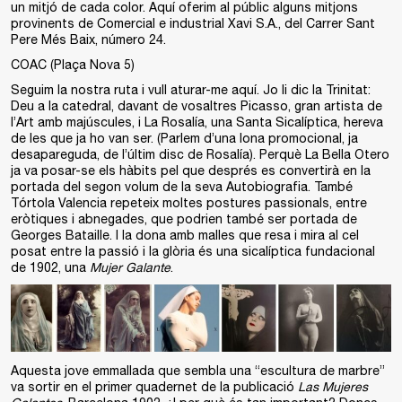
un mitjó de cada color. Aquí oferim al públic alguns mitjons
provinents de Comercial e industrial Xavi S.A., del Carrer Sant
Pere Més Baix, número 24.
COAC (Plaça Nova 5)
Seguim la nostra ruta i vull aturar-me aquí. Jo li dic la Trinitat:
Deu a la catedral, davant de vosaltres Picasso, gran artista de
l’Art amb majúscules, i La Rosalía, una Santa Sicalíptica, hereva
de les que ja ho van ser. (Parlem d’una lona promocional, ja
desapareguda, de l’últim disc de Rosalía). Perquè La Bella Otero
ja va posar-se els hàbits pel que després es convertirà en la
portada del segon volum de la seva Autobiografia. També
Tórtola Valencia repeteix moltes postures passionals, entre
eròtiques i abnegades, que podrien també ser portada de
Georges Bataille. I la dona amb malles que resa i mira al cel
posat entre la passió i la glòria és una sicalíptica fundacional
de 1902, una
Mujer Galante
.
Aquesta jove emmallada que sembla una “escultura de marbre”
va sortir en el primer quadernet de la publicació
Las Mujeres