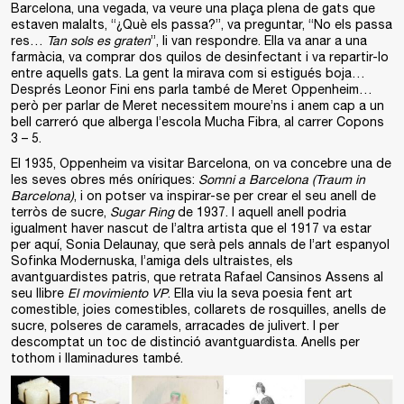
Barcelona, una vegada, va veure una plaça plena de gats que
estaven malalts, “¿Què els passa?”, va preguntar, “No els passa
res…
Tan sols es graten
”, li van respondre. Ella va anar a una
farmàcia, va comprar dos quilos de desinfectant i va repartir-lo
entre aquells gats. La gent la mirava com si estigués boja…
Després Leonor Fini ens parla també de Meret Oppenheim…
però per parlar de Meret necessitem moure’ns i anem cap a un
bell carreró que alberga l’escola Mucha Fibra, al carrer Copons
3 – 5.
El 1935, Oppenheim va visitar Barcelona, on va concebre una de
les seves obres més oníriques:
Somni a Barcelona (Traum in
Barcelona)
, i on potser va inspirar-se per crear el seu anell de
terròs de sucre,
Sugar Ring
de 1937. I aquell anell podria
igualment haver nascut de l’altra artista que el 1917 va estar
per aquí, Sonia Delaunay, que serà pels annals de l’art espanyol
Sofinka Modernuska, l’amiga dels ultraistes, els
avantguardistes patris, que retrata Rafael Cansinos Assens al
seu llibre
El movimiento VP
. Ella viu la seva poesia fent art
comestible, joies comestibles, collarets de rosquilles, anells de
sucre, polseres de caramels, arracades de julivert. I per
descomptat un toc de distinció avantguardista. Anells per
tothom i llaminadures també.