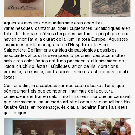
Aquestes mostres de mundanisme eren cocottes,
varietinesques, cantatrius, tiple i cupletistes. Sicalíptiques eren
totes les hereves pàtries d’aquelles cantants epilèptiques que
havien triomfat a la ciutat de la llum i a tota Europa. Aquestes
inspirades per la iconografia de l’Hospital de la Pitie-
Salpetrière. De l’immens catàleg de patologies possibles,
associades al cos i la seva posició, podríem destacar moltes
amb aires eclesiàstics actituds passionals, al·lucinacions de
l’oïda, crucifixió, èxtasi, súpliques, amor, deliris, vibracions,
erotisme, tanatisme, contraccions, raneres, actitud passional i
èxtasi.
Com ens dirigim a capbussejar-nos cap als baixos fons, que
són realment els que componen l’hummus de la cultura,
comencem a entrar en calor. I no hi ha res millor que un carnaval
que commemora, en un mode artístic l’obertura d’aquell bar,
Els
Quatre Gats
, en homenatge, és clar, a l’admirat París i als seus
gats negres.