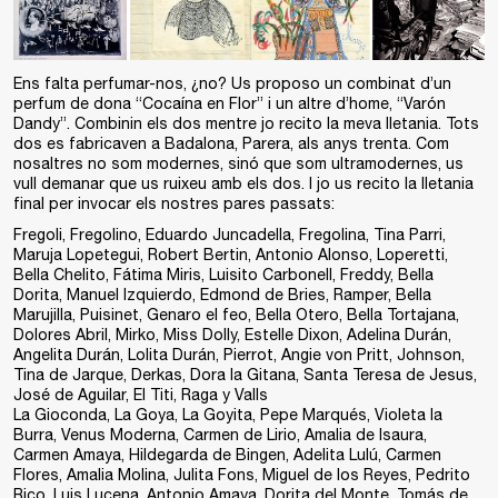
Ens falta perfumar-nos, ¿no? Us proposo un combinat d’un
perfum de dona “Cocaína en Flor” i un altre d’home, “Varón
Dandy”. Combinin els dos mentre jo recito la meva lletania. Tots
dos es fabricaven a Badalona, Parera, als anys trenta. Com
nosaltres no som modernes, sinó que som ultramodernes, us
vull demanar que us ruixeu amb els dos. I jo us recito la lletania
final per invocar els nostres pares passats:
Fregoli, Fregolino, Eduardo Juncadella, Fregolina, Tina Parri,
Maruja Lopetegui, Robert Bertin, Antonio Alonso, Loperetti,
Bella Chelito, Fátima Miris, Luisito Carbonell, Freddy, Bella
Dorita, Manuel Izquierdo, Edmond de Bries, Ramper, Bella
Marujilla, Puisinet, Genaro el feo, Bella Otero, Bella Tortajana,
Dolores Abril, Mirko, Miss Dolly, Estelle Dixon, Adelina Durán,
Angelita Durán, Lolita Durán, Pierrot, Angie von Pritt, Johnson,
Tina de Jarque, Derkas, Dora la Gitana, Santa Teresa de Jesus,
José de Aguilar, El Titi, Raga y Valls
La Gioconda, La Goya, La Goyita, Pepe Marqués, Violeta la
Burra, Venus Moderna, Carmen de Lirio, Amalia de Isaura,
Carmen Amaya, Hildegarda de Bingen, Adelita Lulú, Carmen
Flores, Amalia Molina, Julita Fons, Miguel de los Reyes, Pedrito
Rico, Luis Lucena, Antonio Amaya, Dorita del Monte, Tomás de