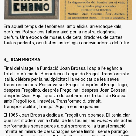
Era aquell temps de fenòmens, amb elixirs, arrencaqueixals,
perfums. Potser ens faltarà això per la nostra elegància,
perfum. Una època de museus de cera, tiradores de cartes,
taules parlants, ocultistes, astròlegs i endevinadores del futur.
4_ JOAN BROSSA
Final del viatge, la Fundació Joan Brossa i cap a l’elegància
total i perfumada. Recordem a Leopoldo Fregoli, transformista
italià, cèlebre per la multiplicitat i la velocitat de les seves
transformacions. Primer va ser Fregoli, després el Fregolífago,
després Fregolino, després Fregolina i després Joan Brossa i
després Quim Pujol, que va descobrir-me el treball de Brossa
amb Fregoli (o a l’inrevés). Transformació, trànsit,
transportabilitat, tràngol. Aquí ja ens hi quedem.
El 1965 Joan Brossa dedica a Fregoli uns poemes. Ell tenia clar
que l’art modern venia d’allà, de les taules, les
varietés
, els actes
performatius sense pares a qui sorprendre, la transformació
infinita en milers de personatges sense límits i sense parangó.