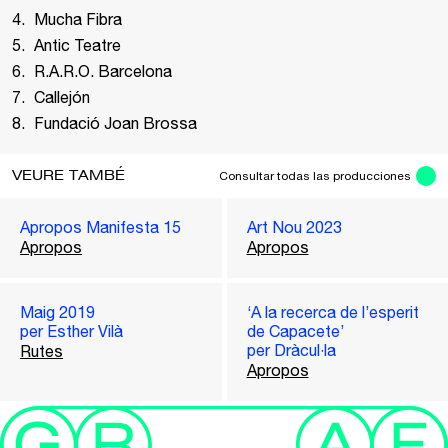
Mucha Fibra
Antic Teatre
R.A.R.O. Barcelona
Callejón
Fundació Joan Brossa
VEURE TAMBÉ
Consultar todas las producciones
Apropos Manifesta 15
Art Nou 2023
Apropos
Apropos
Maig 2019
‘A la recerca de l’esperit
per Esther Vilà
de Capacete’
per Dràcul·la
Rutes
Apropos