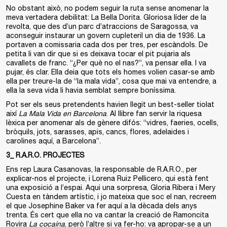
No obstant això, no podem seguir la ruta sense anomenar la
meva vertadera debilitat: La Bella Dorita. Gloriosa líder de la
revolta, que des d’un parc d’atraccions de Saragossa, va
aconseguir instaurar un govern cupleteril un dia de 1936. La
portaven a comissaria cada dos per tres, per escàndols. De
petita li van dir que si es deixava tocar el pit pujaria als
cavallets de franc. “¿Per què no el nas?”, va pensar ella. I va
pujar, és clar. Ella deia que tots els homes volien casar-se amb
ella per treure-la de “la mala vida”, cosa que mai va entendre, a
ella la seva vida li havia semblat sempre boníssima.
Pot ser els seus pretendents havien llegit un best-seller tiolat
així
La Mala Vida en Barcelona
. Al llibre fan servir la riquesa
lèxica per anomenar als de gènere difós: “vidres, faeries, ocells,
bròquils, jots, sarasses, apis, cancs, flores, adelaides i
carolines aquí, a Barcelona”.
3_ R.A.R.O. PROJECTES
Ens rep Laura Casanovas, la responsable de R.A.R.O., per
explicar-nos el projecte, i Lorena Ruiz Pellicero, qui està fent
una exposició a l’espai. Aqui una sorpresa, Gloria Ribera i Mery
Cuesta en tàndem artístic, i jo mateixa que soc el nan, recreem
el que Josephine Baker va fer aquí a la dècada dels anys
trenta. És cert que ella no va cantar la creació de Ramoncita
Rovira
La cocaína
, però l’altre si va fer-ho: va apropar-se a un