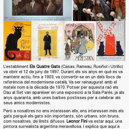
L’establiment
Els Quatre Gats
(Casas, Rameau, Rusiñol i Utrillo)
va obrir el 12 de juny de 1897. Durant els sis anys en què es va
mantenir actiu, fins a 1903, va convertir-se en un dels llocs de
referència del modernisme català. Va ser reinaugurat amb el
mateix nom a la dècada de 1970. Potser per aquesta raó els
Dau al Set van aparèixer en una exposició a la Sala Parés, ja als
anys quaranta, amb unes barbes postisses per a celebrar als
seus amics modernistes.
Però a nosaltres no ens interessen ells, ens interessen més els
gats perquè els gats són importants, són urbans, són bruns,
com nosaltres, de límits difusos.
Leonor Fini
va estar aquí, una
pintora surrealista argentina meravellosa. I explica que aquí a