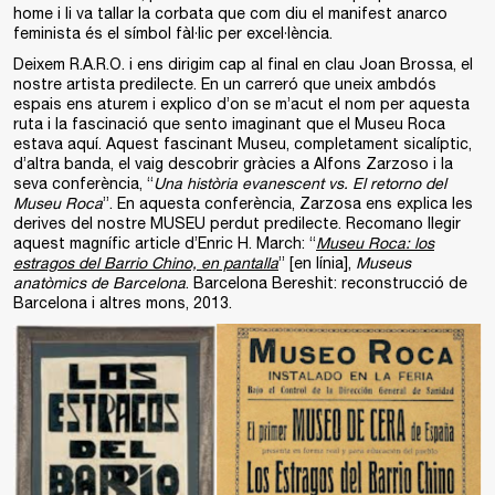
home i li va tallar la corbata que com diu el manifest anarco
feminista és el símbol fàl·lic per excel·lència.
Deixem R.A.R.O. i ens dirigim cap al final en clau Joan Brossa, el
nostre artista predilecte. En un carreró que uneix ambdós
espais ens aturem i explico d’on se m’acut el nom per aquesta
ruta i la fascinació que sento imaginant que el Museu Roca
estava aquí. Aquest fascinant Museu, completament sicalíptic,
d’altra banda, el vaig descobrir gràcies a Alfons Zarzoso i la
seva conferència, “
Una història evanescent vs. El retorno del
Museu Roca
”. En aquesta conferència, Zarzosa ens explica les
derives del nostre MUSEU perdut predilecte. Recomano llegir
aquest magnífic article d’Enric H. March: “
Museu Roca: los
estragos del Barrio Chino, en pantalla
” [en línia],
Museus
anatòmics de Barcelona
. Barcelona Bereshit: reconstrucció de
Barcelona i altres mons, 2013.