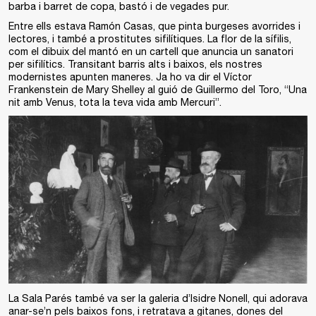
barba i barret de copa, bastó i de vegades pur.
Entre ells estava Ramón Casas, que pinta burgeses avorrides i
lectores, i també a prostitutes sifilítiques. La flor de la sífilis,
com el dibuix del mantó en un cartell que anuncia un sanatori
per sifilítics. Transitant barris alts i baixos, els nostres
modernistes apunten maneres. Ja ho va dir el Víctor
Frankenstein de Mary Shelley al guió de Guillermo del Toro, “Una
nit amb Venus, tota la teva vida amb Mercuri”.
La Sala Parés també va ser la galeria d’Isidre Nonell, qui adorava
anar-se’n pels baixos fons, i retratava a gitanes, dones del