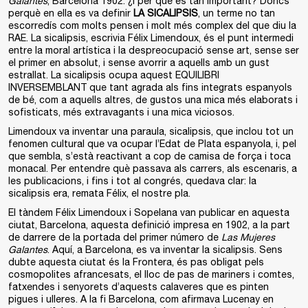
Galantes
, Barcelona 1902. ¿I per què és tan important? Doncs
perquè en ella es va definir
LA SICALIPSIS
, un terme no tan
escorredís com molts pensen i molt més complex del que diu la
RAE. La sicalipsis, escrivia Félix Limendoux, és el punt intermedi
entre la moral artística i la despreocupació sense art, sense ser
el primer en absolut, i sense avorrir a aquells amb un gust
estrallat. La sicalipsis ocupa aquest EQUILIBRI
INVERSEMBLANT que tant agrada als fins integrats espanyols
de bé, com a aquells altres, de gustos una mica més elaborats i
sofisticats, més extravagants i una mica viciosos.
Limendoux va inventar una paraula, sicalipsis, que inclou tot un
fenomen cultural que va ocupar l’Edat de Plata espanyola, i, pel
que sembla, s’està reactivant a cop de camisa de força i toca
monacal. Per entendre què passava als carrers, als escenaris, a
les publicacions, i fins i tot al congrés, quedava clar: la
sicalipsis era, remata Félix, el nostre pla.
El tàndem Félix Limendoux i Sopelana van publicar en aquesta
ciutat, Barcelona, aquesta definició impresa en 1902, a la part
de darrere de la portada del primer número de
Las Mujeres
Galantes
. Aquí, a Barcelona, es va inventar la sicalipsis. Sens
dubte aquesta ciutat és la Frontera, és pas obligat pels
cosmopolites afrancesats, el lloc de pas de mariners i comtes,
fatxendes i senyorets d’aquests calaveres que es pinten
pigues i ulleres. A la fi Barcelona, com afirmava Lucenay en