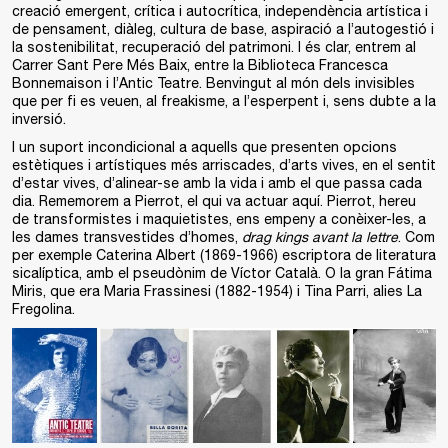
creació emergent, crítica i autocrítica, independència artística i
de pensament, diàleg, cultura de base, aspiració a l’autogestió i
la sostenibilitat, recuperació del patrimoni. I és clar, entrem al
Carrer Sant Pere Més Baix, entre la Biblioteca Francesca
Bonnemaison i l’Antic Teatre. Benvingut al món dels invisibles
que per fi es veuen, al freakisme, a l’esperpent i, sens dubte a la
inversió.
I un suport incondicional a aquells que presenten opcions
estètiques i artístiques més arriscades, d’arts vives, en el sentit
d’estar vives, d’alinear-se amb la vida i amb el que passa cada
dia. Rememorem a Pierrot, el qui va actuar aquí. Pierrot, hereu
de transformistes i maquietistes, ens empeny a conèixer-les, a
les dames transvestides d’homes,
drag kings avant la lettre
. Com
per exemple Caterina Albert (1869-1966) escriptora de literatura
sicalíptica, amb el pseudònim de Víctor Català. O la gran Fátima
Miris, que era Maria Frassinesi (1882-1954) i Tina Parri, alies La
Fregolina.