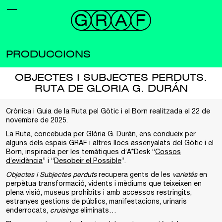
PRODUCCIONS
OBJECTES I SUBJECTES PERDUTS.
RUTA DE GLORIA G. DURÁN
Crònica i Guia de la Ruta pel Gòtic i el Born realitzada el 22 de
novembre de 2025.
La Ruta, concebuda per Glòria G. Durán, ens condueix per
alguns dels espais GRAF i altres llocs assenyalats del Gòtic i el
Born, inspirada per les temàtiques d’A*Desk “
Cossos
d’evidència
” i “
Desobeir el Possible
”.
Objectes i Subjectes perduts
recupera gents de les
varietés
en
perpètua transformació, vidents i mèdiums que teixeixen en
plena visió, museus prohibits i amb accessos restringits,
estranyes gestions de públics, manifestacions, urinaris
enderrocats,
cruisings
eliminats…