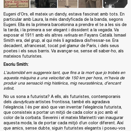
Eugeni d’Ors, ell mateix un dandy, estava fascinat amb tots. En
particular amb Laura, la més dandyficada de la banda, segons
Eugeni. Ella és la primera barcelonina a prendre el te a les sis de
la tarda, i la primera a ser elegant i dissident a la vegada. Va
exposar el 1911 amb els altres
refinats
en Fayans Català. Ismael
Smith era, del grup, al qui més li agradava disfressar-se. Era
decadent, afrancesat, tocat pel glamur de París, i dels seus
poetes i els seus barris. Va avançar-se, sense ell saber-ho, als
mateixos futuristes.
Escriu Smith:
L’automòbil em suggereix tant, que fins a la mort que jo trobés en
aquesta màquina a una velocitat de 150 km per hora, m’havia de
produir una sensació mig histèrica, mig neurastènica, d’encant
infinit.
No us sona a futurista? A ells, als futuristes, contemporanis
dels
dandyficats
artistes frontissa, també els agradava
l’elegància. I és per això que van inventar l’elegància futurista,
que consisteix a portar un mitjó de cada color a joc amb el
color de la corbata. Severini i el mateix Marinetti van inaugurar
aquesta moda, la de portar cada mitjó d’un color diferent. Així
que amics, sense dubte, siguin futuristes elegants i poseu-vos