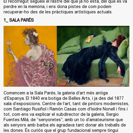
El recorregut segueix el rastre del que ja no està, del que es va
perdre en la memòria, i ens dona pistes de com podem
recuperar-ho des de les pràctiques artístiques actuals.
1_ SALA PARÉS
Comencem a la Sala Parés, la galeria d’art més antiga
d’Espanya. El 1840 era botiga de Belles Arts, i ja des del 1877
sala d’exposicions. Centre de l’art, tant de pintors modernistes,
com Santiago Rusiñol i Ramón Casas com d’Isidre Nonell i fins i
tot, com ens va explicar el subdirector de la galeria, Sergio
Fuentes Milá, de “senyoretes”, amb un to d’amateurisme que
als senyors amb barba els agradava tant donar als treballs de
les dones. És curiós que el grup fundacional sempre tingui