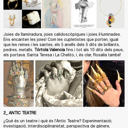
Joies de llaminadura, joies calidoscòpiques i joies il·luminades.
Ens encanten les joies! Com les cupletistes que porten, igual
que les reines i les santes, els 5 anells dels 5 dits de brillants,
pedres, metalls.
Tórtola Valencia
fins i tot als 10 dits dels peus,
els portava. Santa Teresa i La Chelito, i, és clar, Rosalía també!
2_ ANTIC TEATRE
¿Què és un teatre i què és l’Antic Teatre? Experimentació,
investigació, interdisciplinarietat, perspectiva de gènere,