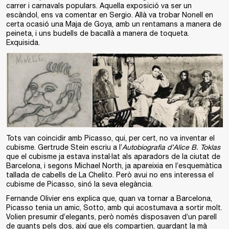
carrer i carnavals populars. Aquella exposició va ser un
escàndol, ens va comentar en Sergio. Allà va trobar Nonell en
certa ocasió una Maja de Goya, amb un rentamans a manera de
peineta, i uns budells de bacallà a manera de toqueta.
Exquisida.
Tots van coincidir amb Picasso, qui, per cert, no va inventar el
cubisme. Gertrude Stein escriu a l’
Autobiografia d’Alice B. Toklas
que el cubisme ja estava instal·lat als aparadors de la ciutat de
Barcelona, i segons Michael North, ja apareixia en l’esquemàtica
tallada de cabells de La Chelito. Però avui no ens interessa el
cubisme de Picasso, sinó la seva elegància.
Fernande Olivier ens explica que, quan va tornar a Barcelona,
Picasso tenia un amic, Sotto, amb qui acostumava a sortir molt.
Volien presumir d’elegants, però només disposaven d’un parell
de guants pels dos, així que els compartien, guardant la mà