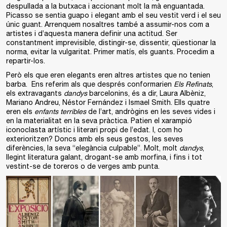
despullada a la butxaca i accionant molt la mà enguantada.
Picasso se sentia guapo i elegant amb el seu vestit verd i el seu
únic guant. Arrenquem nosaltres també a assumir-nos com a
artistes i d’aquesta manera definir una actitud. Ser
constantment imprevisible, distingir-se, dissentir, qüestionar la
norma, evitar la vulgaritat. Primer matís, els guants. Procedim a
repartir-los.
Però els que eren elegants eren altres artistes que no tenien
barba. Ens referim als que després conformarien
Els Refinats
,
els extravagants
dandys
barcelonins, és a dir, Laura Albèniz,
Mariano Andreu, Néstor Fernández i Ismael Smith. Ells quatre
eren els
enfants terribles
de l’art, andrògins en les seves vides i
en la materialitat en la seva pràctica. Patien el xarampió
iconoclasta artístic i literari propi de l’edat. I, com ho
exterioritzen? Doncs amb els seus gestos, les seves
diferències, la seva “elegància culpable”. Molt, molt
dandys
,
llegint literatura galant, drogant-se amb morfina, i fins i tot
vestint-se de toreros o de verges amb punta.