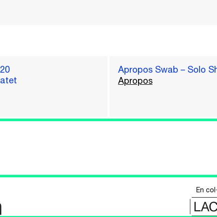
020
Apropos Swab – Solo S
Batet
Apropos
En col