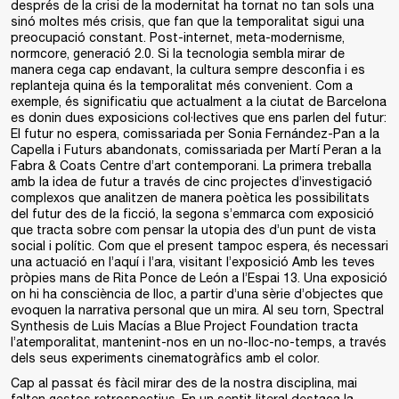
després de la crisi de la modernitat ha tornat no tan sols una
sinó moltes més crisis, que fan que la temporalitat sigui una
preocupació constant. Post-internet, meta-modernisme,
normcore, generació 2.0. Si la tecnologia sembla mirar de
manera cega cap endavant, la cultura sempre desconfia i es
replanteja quina és la temporalitat més convenient. Com a
exemple, és significatiu que actualment a la ciutat de Barcelona
es donin dues exposicions col·lectives que ens parlen del futur:
El futur no espera, comissariada per Sonia Fernández-Pan a la
Capella i Futurs abandonats, comissariada per Martí Peran a la
Fabra & Coats Centre d’art contemporani. La primera treballa
amb la idea de futur a través de cinc projectes d’investigació
complexos que analitzen de manera poètica les possibilitats
del futur des de la ficció, la segona s’emmarca com exposició
que tracta sobre com pensar la utopia des d’un punt de vista
social i polític. Com que el present tampoc espera, és necessari
una actuació en l’aquí i l’ara, visitant l’exposició Amb les teves
pròpies mans de Rita Ponce de León a l’Espai 13. Una exposició
on hi ha consciència de lloc, a partir d’una sèrie d’objectes que
evoquen la narrativa personal que un mira. Al seu torn, Spectral
Synthesis de Luis Macías a Blue Project Foundation tracta
l’atemporalitat, mantenint-nos en un no-lloc-no-temps, a través
dels seus experiments cinematogràfics amb el color.
Cap al passat és fàcil mirar des de la nostra disciplina, mai