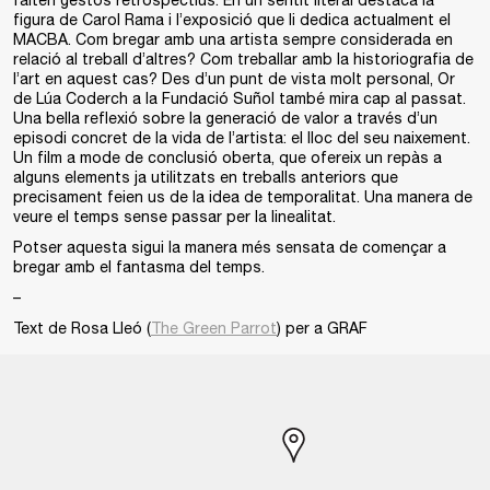
falten gestos retrospectius. En un sentit literal destaca la
figura de Carol Rama i l’exposició que li dedica actualment el
MACBA. Com bregar amb una artista sempre considerada en
relació al treball d’altres? Com treballar amb la historiografia de
l’art en aquest cas? Des d’un punt de vista molt personal, Or
de Lúa Coderch a la Fundació Suñol també mira cap al passat.
Una bella reflexió sobre la generació de valor a través d’un
episodi concret de la vida de l’artista: el lloc del seu naixement.
Un film a mode de conclusió oberta, que ofereix un repàs a
alguns elements ja utilitzats en treballs anteriors que
precisament feien us de la idea de temporalitat. Una manera de
veure el temps sense passar per la linealitat.
Potser aquesta sigui la manera més sensata de començar a
bregar amb el fantasma del temps.
–
Text de Rosa Lleó (
The Green Parrot
) per a GRAF