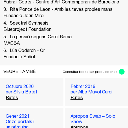
Fabra i Coats - Centre d'Art Contemporani de Barcelona
Rita Ponce de Leon - Amb les teves pròpies mans
Fundació Joan Miró
Spectral Synthesis
Blueproject Foundation
La passió segons Carol Rama
MACBA
Lúa Coderch - Or
Fundació Suñol
VEURE TAMBÉ
Consultar todas las producciones
Octubre 2020
Febrer 2019
per Silvia Batet
per Alba Mayol Curci
Rutes
Rutes
Gener 2021
Apropos Swab – Solo
Onze portals i
Show
un pàrquing
Apropos