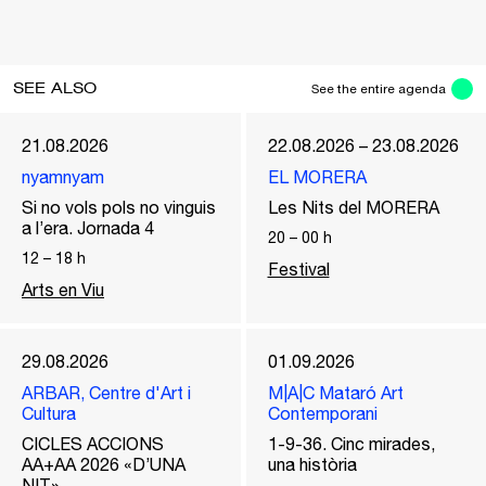
SEE ALSO
See the entire agenda
21.08.2026
22.08.2026 – 23.08.2026
nyamnyam
EL MORERA
Si no vols pols no vinguis
Les Nits del MORERA
a l’era. Jornada 4
20
–
00
h
12
–
18
h
Festival
Arts en Viu
29.08.2026
01.09.2026
ARBAR, Centre d'Art i
M|A|C Mataró Art
Cultura
Contemporani
CICLES ACCIONS
1-9-36. Cinc mirades,
AA+AA 2026 «D’UNA
una història
NIT»