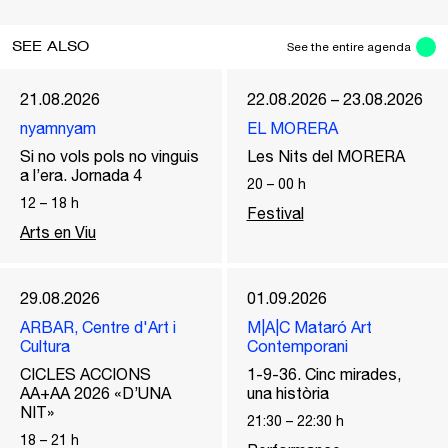
SEE ALSO
See the entire agenda
21.08.2026
22.08.2026 – 23.08.2026
nyamnyam
EL MORERA
Si no vols pols no vinguis
Les Nits del MORERA
a l’era. Jornada 4
20
–
00
h
12
–
18
h
Festival
Arts en Viu
29.08.2026
01.09.2026
ARBAR, Centre d'Art i
M|A|C Mataró Art
Cultura
Contemporani
CICLES ACCIONS
1-9-36. Cinc mirades,
AA+AA 2026 «D’UNA
una història
NIT»
21:30
–
22:30
h
18
–
21
h