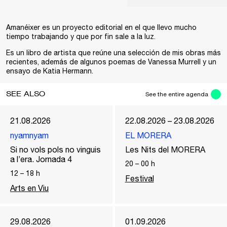
Amanéixer es un proyecto editorial en el que llevo mucho
tiempo trabajando y que por fin sale a la luz.
Es un libro de artista que reúne una selección de mis obras más
recientes, además de algunos poemas de Vanessa Murrell y un
ensayo de Katia Hermann.
SEE ALSO
See the entire agenda
21.08.2026
22.08.2026 – 23.08.2026
nyamnyam
EL MORERA
Si no vols pols no vinguis
Les Nits del MORERA
a l’era. Jornada 4
20
–
00
h
12
–
18
h
Festival
Arts en Viu
29.08.2026
01.09.2026