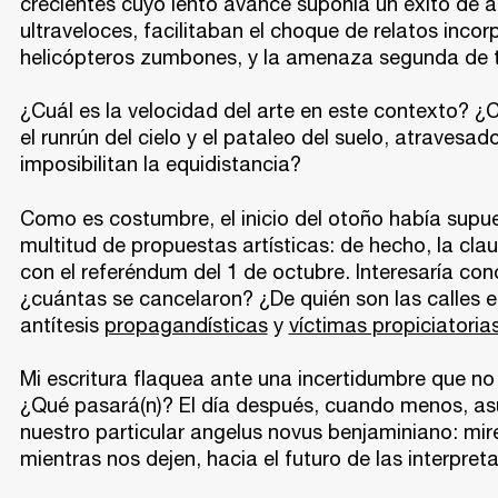
crecientes cuyo lento avance suponía un éxito de as
ultraveloces, facilitaban el choque de relatos incor
helicópteros zumbones, y la amenaza segunda de 
¿Cuál es la velocidad del arte en este contexto? ¿
el runrún del cielo y el pataleo del suelo, atravesa
imposibilitan la equidistancia?
Como es costumbre, el inicio del otoño había supue
multitud de propuestas artísticas: de hecho, la cla
con el referéndum del 1 de octubre. Interesaría con
¿cuántas se cancelaron? ¿De quién son las calles e
antítesis
propagandísticas
y
víctimas propiciatoria
Mi escritura flaquea ante una incertidumbre que no
¿Qué pasará(n)? El día después, cuando menos, asu
nuestro particular angelus novus benjaminiano: mi
mientras nos dejen, hacia el futuro de las interpreta