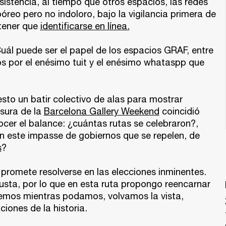
istencia, al tiempo que otros espacios, las redes
póreo pero no indoloro, bajo la vigilancia primera de
tener que
identificarse en línea.
Cuál puede ser el papel de los espacios GRAF, entre
dos por el enésimo tuit y el enésimo whataspp que
sto un batir colectivo de alas para mostrar
usura de la
Barcelona Gallery Weekend
coincidió
ocer el balance: ¿cuántas rutas se celebraron?,
n este impasse de gobiernos que se repelen, de
s
?
 promete resolverse en las elecciones inminentes.
sta, por lo que en esta ruta propongo reencarnar
remos mientras podamos, volvamos la vista,
ciones de la historia.