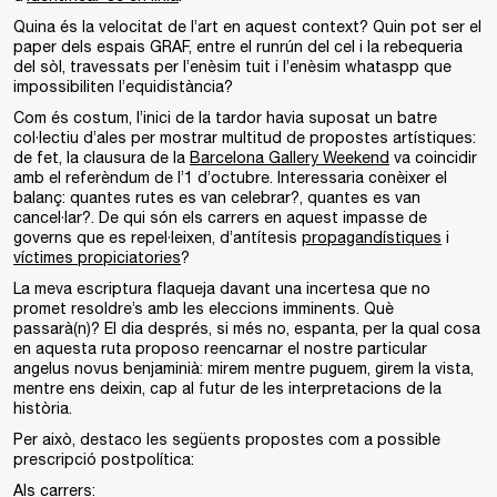
Quina és la velocitat de l’art en aquest context? Quin pot ser el
paper dels espais GRAF, entre el runrún del cel i la rebequeria
del sòl, travessats per l’enèsim tuit i l’enèsim whataspp que
impossibiliten l’equidistància?
Com és costum, l’inici de la tardor havia suposat un batre
col·lectiu d’ales per mostrar multitud de propostes artístiques:
de fet, la clausura de la
Barcelona Gallery Weekend
va coincidir
amb el referèndum de l’1 d’octubre. Interessaria conèixer el
balanç: quantes rutes es van celebrar?, quantes es van
cancel·lar?. De qui són els carrers en aquest impasse de
governs que es repel·leixen, d’antítesis
propagandístiques
i
víctimes propiciatories
?
La meva escriptura flaqueja davant una incertesa que no
promet resoldre’s amb les eleccions imminents. Què
passarà(n)? El dia després, si més no, espanta, per la qual cosa
en aquesta ruta proposo reencarnar el nostre particular
angelus novus benjaminià: mirem mentre puguem, girem la vista,
mentre ens deixin, cap al futur de les interpretacions de la
història.
Per això, destaco les següents propostes com a possible
prescripció postpolítica:
Als carrers: