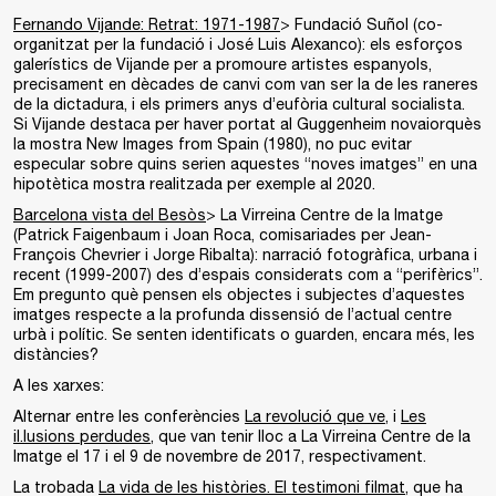
Fernando Vijande: Retrat: 1971-1987
> Fundació Suñol (co-
organitzat per la fundació i José Luis Alexanco): els esforços
galerístics de Vijande per a promoure artistes espanyols,
precisament en dècades de canvi com van ser la de les raneres
de la dictadura, i els primers anys d’eufòria cultural socialista.
Si Vijande destaca per haver portat al Guggenheim novaiorquès
la mostra New Images from Spain (1980), no puc evitar
especular sobre quins serien aquestes “noves imatges” en una
hipotètica mostra realitzada per exemple al 2020.
Barcelona vista del Besòs
> La Virreina Centre de la Imatge
(Patrick Faigenbaum i Joan Roca, comisariades per Jean-
François Chevrier i Jorge Ribalta): narració fotogràfica, urbana i
recent (1999-2007) des d’espais considerats com a “perifèrics”.
Em pregunto què pensen els objectes i subjectes d’aquestes
imatges respecte a la profunda dissensió de l’actual centre
urbà i polític. Se senten identificats o guarden, encara més, les
distàncies?
A les xarxes:
Alternar entre les conferències
La revolució que ve
, i
Les
il.lusions perdudes
, que van tenir lloc a La Virreina Centre de la
Imatge el 17 i el 9 de novembre de 2017, respectivament.
La trobada
La vida de les històries. El testimoni filmat
, que ha