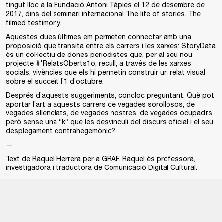
tingut lloc a la Fundació Antoni Tàpies el 12 de desembre de
2017, dins del seminari internacional
The life of stories. The
filmed testimony
.
Aquestes dues últimes em permeten connectar amb una
proposició que transita entre els carrers i les xarxes:
StoryData
és un col·lectiu de dones periodistes que, per al seu nou
projecte #*RelatsOberts1o, recull, a través de les xarxes
socials, vivències que els hi permetin construir un relat visual
sobre el succeït l’1 d’octubre.
Després d’aquests suggeriments, concloc preguntant: Què pot
aportar l’art a aquests carrers de vegades sorollosos, de
vegades silenciats, de vegades nostres, de vegades ocupadts,
però sense una “k” que les desvinculi del
discurs oficial
i el seu
desplegament
contrahegemònic
?
—
Text de Raquel Herrera per a GRAF. Raquel és professora,
investigadora i traductora de Comunicació Digital Cultural.