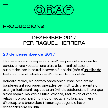
PRODUCCIONS
DESEMBRE 2017
PER RAQUEL HERRERA
20 de desembre de 2017
Els carrers seran sempre nostres?, em preguntava quan ho
corejaven una vegada i una altra a les manifestacions
suscitades per la brutal intervenció policial (més d’
un miler de
ferits
) contra el referèndum d’independència català.
Aquesta tardor, els carrers barcelonins s’han omplert de
banderes antagòniques onejades per multituds creixents on
avançar lentament suposava un èxit d’assistència, a l’hora que
altres espais, les xarxes ultra-veloces, facilitaven el xoc de
relats incorpori però no indolor, sota la vigilància primera
d’helicòpters brunzidors i l’amenaça segona d’haver
d’
identificar-se en línia
.