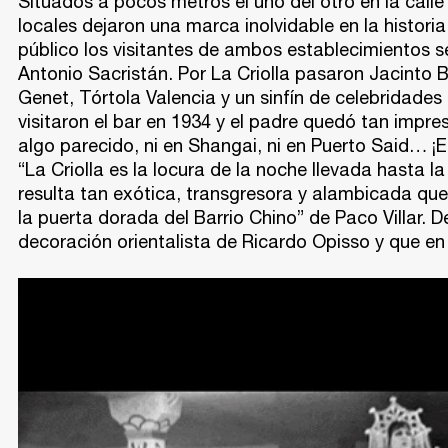
Situados a pocos metros el uno del otro en la calle
locales dejaron una marca inolvidable en la histori
público los visitantes de ambos establecimientos 
Antonio Sacristán. Por La Criolla pasaron Jacinto 
Genet, Tórtola Valencia y un sinfín de celebridades
visitaron el bar en 1934 y el padre quedó tan impr
algo parecido, ni en Shangai, ni en Puerto Said… ¡
“La Criolla es la locura de la noche llevada hasta l
resulta tan exótica, transgresora y alambicada que
la puerta dorada del Barrio Chino” de Paco Villar.
decoración orientalista de Ricardo Opisso y que en 