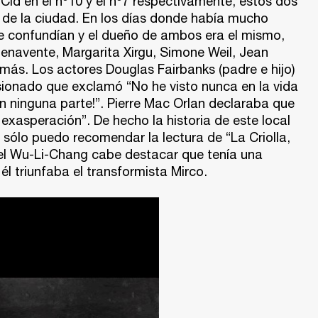
 Cid en el nº10 y el nº7 respectivamente, estos dos
a de la ciudad. En los días donde había mucho
se confundían y el dueño de ambos era el mismo,
Benavente, Margarita Xirgu, Simone Weil, Jean
 más. Los actores Douglas Fairbanks (padre e hijo)
esionado que exclamó “No he visto nunca en la vida
En ninguna parte!”. Pierre Mac Orlan declaraba que
a exasperación”. De hecho la historia de este local
 sólo puedo recomendar la lectura de “La Criolla,
 Del Wu-Li-Chang cabe destacar que tenía una
él triunfaba el transformista Mirco.