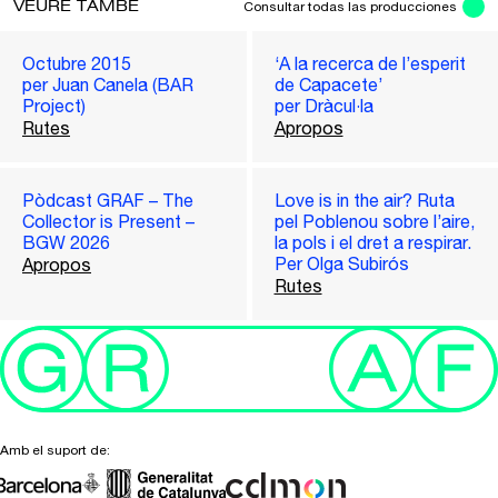
VEURE TAMBÉ
Consultar todas las producciones
Octubre 2015
‘A la recerca de l’esperit
per Juan Canela (BAR
de Capacete’
Project)
per Dràcul·la
Rutes
Apropos
Pòdcast GRAF – The
Love is in the air? Ruta
Collector is Present –
pel Poblenou sobre l’aire,
BGW 2026
la pols i el dret a respirar.
Per Olga Subirós
Apropos
Rutes
Amb el suport de: