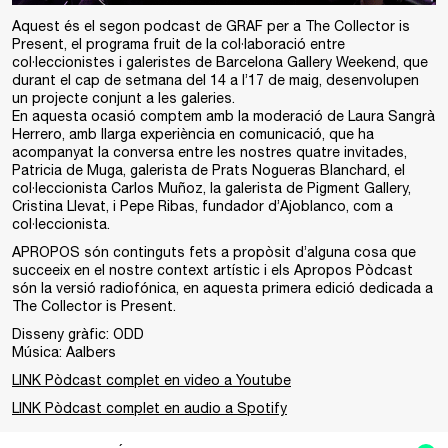
Aquest és el segon podcast de GRAF per a ⁠⁠The Collector is
Present⁠⁠, el programa fruit de la col·laboració entre
col·leccionistes i galeristes de Barcelona Gallery Weekend, que
durant el cap de setmana del 14 a l’17 de maig, desenvolupen
un projecte conjunt a les galeries.
En aquesta ocasió comptem amb la moderació de Laura Sangrà
Herrero, amb llarga experiència en comunicació, que ha
acompanyat la conversa entre les nostres quatre invitades,
Patricia de Muga, galerista de Prats Nogueras Blanchard, el
col·leccionista Carlos Muñoz, la galerista de Pigment Gallery,
Cristina Llevat, i Pepe Ribas, fundador d’Ajoblanco, com a
col·leccionista.
APROPOS són continguts fets a propòsit d’alguna cosa que
succeeix en el nostre context artístic i els Apropos Pòdcast
són la versió radiofónica, en aquesta primera edició dedicada a
The Collector is Present.
Disseny gràfic: ODD
Música: Aalbers
LINK Pòdcast complet en video a Youtube
LINK Pòdcast complet en audio a Spotify