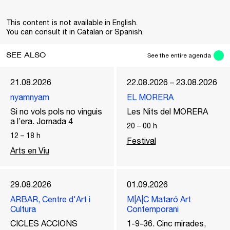
This content is not available in English.
You can consult it in Catalan or Spanish.
SEE ALSO
See the entire agenda
21.08.2026
22.08.2026 – 23.08.2026
nyamnyam
EL MORERA
Si no vols pols no vinguis
Les Nits del MORERA
a l’era. Jornada 4
20
–
00
h
12
–
18
h
Festival
Arts en Viu
29.08.2026
01.09.2026
ARBAR, Centre d'Art i
M|A|C Mataró Art
Cultura
Contemporani
CICLES ACCIONS
1-9-36. Cinc mirades,