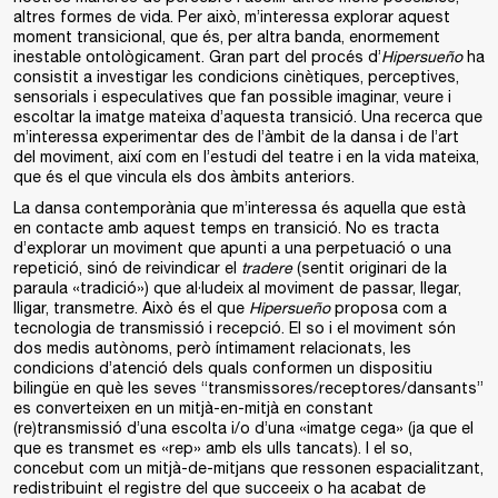
altres formes de vida. Per això, m’interessa explorar aquest
moment transicional, que és, per altra banda, enormement
inestable ontològicament. Gran part del procés d’
Hipersueño
ha
consistit a investigar les condicions cinètiques, perceptives,
sensorials i especulatives que fan possible imaginar, veure i
escoltar la imatge mateixa d’aquesta transició. Una recerca que
m’interessa experimentar des de l’àmbit de la dansa i de l’art
del moviment, així com en l’estudi del teatre i en la vida mateixa,
que és el que vincula els dos àmbits anteriors.
La dansa contemporània que m’interessa és aquella que està
en contacte amb aquest temps en transició. No es tracta
d’explorar un moviment que apunti a una perpetuació o una
repetició, sinó de reivindicar el
tradere
(sentit originari de la
paraula «tradició») que al·ludeix al moviment de passar, llegar,
lligar, transmetre. Això és el que
Hipersueño
proposa com a
tecnologia de transmissió i recepció. El so i el moviment són
dos medis autònoms, però íntimament relacionats, les
condicions d’atenció dels quals conformen un dispositiu
bilingüe en què les seves “transmissores/receptores/dansants”
es converteixen en un mitjà-en-mitjà en constant
(re)transmissió d’una escolta i/o d’una «imatge cega» (ja que el
que es transmet es «rep» amb els ulls tancats). I el so,
concebut com un mitjà-de-mitjans que ressonen espacialitzant,
redistribuint el registre del que succeeix o ha acabat de