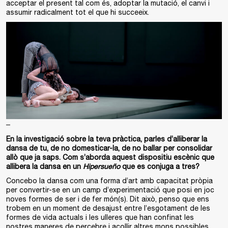
acceptar el present tal com és, adoptar la mutació, el canvi i
assumir radicalment tot el que hi succeeix.
–
En la investigació sobre la teva pràctica, parles d’alliberar la
dansa de tu, de no domesticar-la, de no ballar per consolidar
allò que ja saps. Com s’aborda aquest dispositiu escènic que
allibera la dansa en un
Hipersueño
que es conjuga a tres?
Concebo la dansa com una forma d’art amb capacitat pròpia
per convertir-se en un camp d’experimentació que posi en joc
noves formes de ser i de fer món(s). Dit això, penso que ens
trobem en un moment de desajust entre l’esgotament de les
formes de vida actuals i les ulleres que han confinat les
nostres maneres de percebre i acollir altres mons possibles,