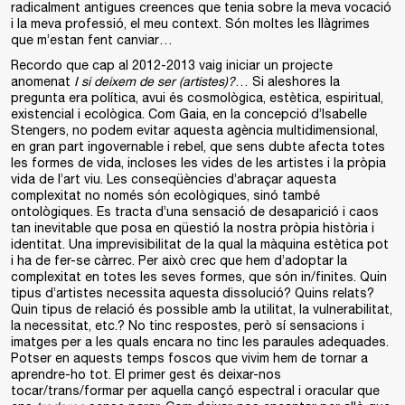
radicalment antigues creences que tenia sobre la meva vocació
i la meva professió, el meu context. Són moltes les llàgrimes
que m’estan fent canviar…
Recordo que cap al 2012-2013 vaig iniciar un projecte
anomenat
I si deixem de ser (artistes)?
… Si aleshores la
pregunta era política, avui és cosmològica, estètica, espiritual,
existencial i ecològica. Com Gaia, en la concepció d’Isabelle
Stengers, no podem evitar aquesta agència multidimensional,
en gran part ingovernable i rebel, que sens dubte afecta totes
les formes de vida, incloses les vides de les artistes i la pròpia
vida de l’art viu. Les conseqüències d’abraçar aquesta
complexitat no només són ecològiques, sinó també
ontològiques. Es tracta d’una sensació de desaparició i caos
tan inevitable que posa en qüestió la nostra pròpia història i
identitat. Una imprevisibilitat de la qual la màquina estètica pot
i ha de fer-se càrrec. Per això crec que hem d’adoptar la
complexitat en totes les seves formes, que són in/finites. Quin
tipus d’artistes necessita aquesta dissolució? Quins relats?
Quin tipus de relació és possible amb la utilitat, la vulnerabilitat,
la necessitat, etc.? No tinc respostes, però sí sensacions i
imatges per a les quals encara no tinc les paraules adequades.
Potser en aquests temps foscos que vivim hem de tornar a
aprendre-ho tot. El primer gest és deixar-nos
tocar/trans/formar per aquella cançó espectral i oracular que