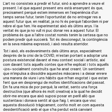
L’art no consisteix a predir el futur, sinó a aprendre a veure el
present. I el que aquest present ens està ensenyant és que,
precisament perquè estem immerses en l’experiència d’un
temps sense futur, tenim l’oportunitat de no entregar res a
aquest futur que, en realitat, ja no hi és perquè l’abordem ni per
rebre el que fem. He experimentat això els últims anys. I la
veritat és que ja no vull ni puc donar res a aquest futur. El
problema és que a l’altre costat només tenim la certesa que no
podem predir què succeirà. Tot és desconegut, la contingència
en la seva màxima expressió, i això resulta aterridor.
Tot i això, els esdeveniments dels últims anys, especialment
després de la crisi de la COVID, m’estan portant a adoptar una
postura existencial davant el meu context social i artístic, així
com davant tots aquells contes que m’he explicat i tots aquells
«jos
«
socialment construïts que he anat creant. Un sentiment
que m’impulsa a dissoldre aquestes màscares i a deixar enrere
una manera de viure i uns hàbits que m’han esgotat i que estan
fent que em desprengui de moltes identificacions del passat.
Em fa una mica de por perquè, la veritat, sento una força
destructiva (que alhora és molt creativa) a la qual he decidit
obrir-me encara que això suposi posar en perill allò que
sustentava i donava sentit al que faig. I, encara que visc
aquesta dissolució tràgicament, confio molt en com aquesta
desidentificació amb el que s’ha perdut està canviant