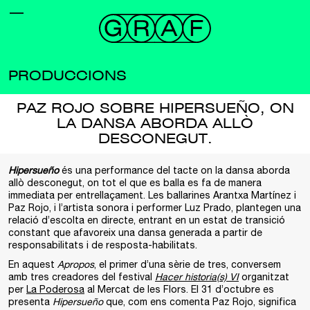
PRODUCCIONS
PAZ ROJO SOBRE HIPERSUEÑO, ON
LA DANSA ABORDA ALLÒ
DESCONEGUT.
Hipersueño
és una performance del tacte on la dansa aborda
allò desconegut, on tot el que es balla es fa de manera
immediata per entrellaçament. Les ballarines Arantxa Martínez i
Paz Rojo, i l’artista sonora i performer Luz Prado, plantegen una
relació d’escolta en directe, entrant en un estat de transició
constant que afavoreix una dansa generada a partir de
responsabilitats i de resposta-habilitats.
En aquest
Apropos
, el primer d’una sèrie de tres, conversem
amb tres creadores del festival
Hacer historia(s) VI
organitzat
per
La Poderosa
al Mercat de les Flors. El 31 d’octubre es
presenta
Hipersueño
que, com ens comenta Paz Rojo, significa