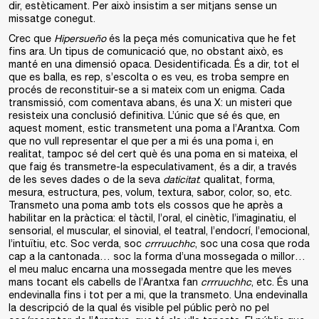
dir, estèticament. Per això insistim a ser mitjans sense un
missatge conegut.
Crec que
Hipersueño
és la peça més comunicativa que he fet
fins ara. Un tipus de comunicació que, no obstant això, es
manté en una dimensió opaca. Desidentificada. És a dir, tot el
que es balla, es rep, s’escolta o es veu, es troba sempre en
procés de reconstituir-se a si mateix com un enigma. Cada
transmissió, com comentava abans, és una X: un misteri que
resisteix una conclusió definitiva. L’únic que sé és que, en
aquest moment, estic transmetent una poma a l’Arantxa. Com
que no vull representar el que per a mi és una poma i, en
realitat, tampoc sé del cert què és una poma en si mateixa, el
que faig és transmetre-la especulativament, és a dir, a través
de les seves dades o de la seva
daticitat
: qualitat, forma,
mesura, estructura, pes, volum, textura, sabor, color, so, etc.
Transmeto una poma amb tots els cossos que he après a
habilitar en la pràctica: el tàctil, l’oral, el cinètic, l’imaginatiu, el
sensorial, el muscular, el sinovial, el teatral, l’endocrí, l’emocional,
l’intuïtiu, etc. Soc verda, soc
crrruuchhc
, soc una cosa que roda
cap a la cantonada… soc la forma d’una mossegada o millor…
el meu maluc encarna una mossegada mentre que les meves
mans tocant els cabells de l’Arantxa fan
crrruuchhc
, etc. És una
endevinalla fins i tot per a mi, que la transmeto. Una endevinalla
la descripció de la qual és visible pel públic però no pel