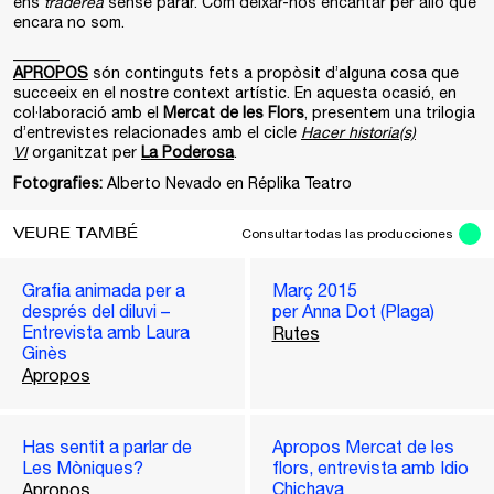
ens
traderea
sense parar. Com deixar-nos encantar per allò que
encara no som.
______
APROPOS
són continguts fets a propòsit d’alguna cosa que
succeeix en el nostre context artístic. En aquesta ocasió, en
col·laboració amb el
Mercat de les Flors
, presentem una trilogia
d’entrevistes relacionades amb el cicle
Hacer historia(s)
VI
organitzat per
La Poderosa
.
Fotografies:
Alberto Nevado en Réplika Teatro
VEURE TAMBÉ
Consultar todas las producciones
Grafia animada per a
Març 2015
després del diluvi –
per Anna Dot (Plaga)
Entrevista amb Laura
Rutes
Ginès
Apropos
Has sentit a parlar de
Apropos Mercat de les
Les Mòniques?
flors, entrevista amb Idio
Chichava
Apropos