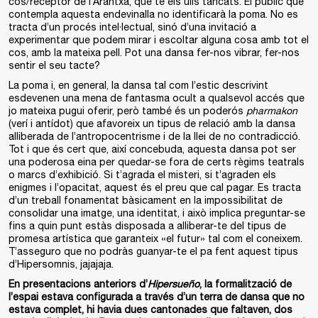
cos/receptor de l’Arantxa, que té els ulls tancats. El públic que
contempla aquesta endevinalla no identificarà la poma. No es
tracta d’un procés intel·lectual, sinó d’una invitació a
experimentar que podem mirar i escoltar alguna cosa amb tot el
cos, amb la mateixa pell. Pot una dansa fer-nos vibrar, fer-nos
sentir el seu tacte?
La poma i, en general, la dansa tal com l’estic descrivint
esdevenen una mena de fantasma ocult a qualsevol accés que
jo mateixa pugui oferir, però també és un poderós
pharmakon
(verí i antídot) que afavoreix un tipus de relació amb la dansa
alliberada de l’antropocentrisme i de la llei de no contradicció.
Tot i que és cert que, així concebuda, aquesta dansa pot ser
una poderosa eina per quedar-se fora de certs règims teatrals
o marcs d’exhibició. Si t’agrada el misteri, si t’agraden els
enigmes i l’opacitat, aquest és el preu que cal pagar. Es tracta
d’un treball fonamentat bàsicament en la impossibilitat de
consolidar una imatge, una identitat, i això implica preguntar-se
fins a quin punt estàs disposada a alliberar-te del tipus de
promesa artística que garanteix «el futur» tal com el coneixem.
T’asseguro que no podràs guanyar-te el pa fent aquest tipus
d’Hipersomnis, jajajaja.
En presentacions anteriors d’
Hipersueño
, la formalització de
l’espai estava configurada a través d’un terra de dansa que no
estava complet, hi havia dues cantonades que faltaven, dos