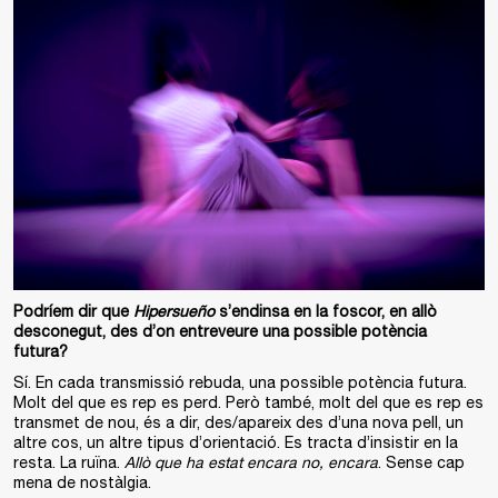
Podríem dir que
Hipersueño
s’endinsa en la foscor, en allò
desconegut, des d’on entreveure una possible potència
futura?
Sí. En cada transmissió rebuda, una possible potència futura.
Molt del que es rep es perd. Però també, molt del que es rep es
transmet de nou, és a dir, des/apareix des d’una nova pell, un
altre cos, un altre tipus d’orientació. Es tracta d’insistir en la
resta. La ruïna.
Allò que ha estat encara no, encara
. Sense cap
mena de nostàlgia.