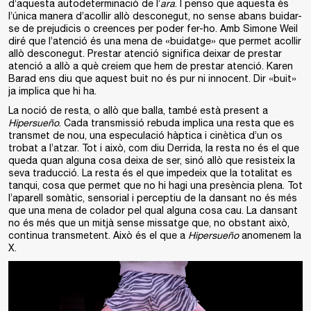
d’aquesta autodeterminació de l’
ara
. I penso que aquesta és
l’única manera d’acollir allò desconegut, no sense abans buidar-
se de prejudicis o creences per poder fer-ho. Amb Simone Weil
diré que l’atenció és una mena de «buidatge» que permet acollir
allò desconegut. Prestar atenció significa deixar de prestar
atenció a allò a què creiem que hem de prestar atenció. Karen
Barad ens diu que aquest buit no és pur ni innocent. Dir «buit»
ja implica que hi ha.
La noció de resta, o allò que balla, també està present a
Hipersueño
. Cada transmissió rebuda implica una resta que es
transmet de nou, una especulació hàptica i cinètica d’un os
trobat a l’atzar. Tot i això, com diu Derrida, la resta no és el que
queda quan alguna cosa deixa de ser, sinó allò que resisteix la
seva traducció. La resta és el que impedeix que la totalitat es
tanqui, cosa que permet que no hi hagi una presència plena. Tot
l’aparell somàtic, sensorial i perceptiu de la dansant no és més
que una mena de colador pel qual alguna cosa cau. La dansant
no és més que un mitjà sense missatge que, no obstant això,
continua transmetent. Això és el que a
Hipersueño
anomenem la
X.