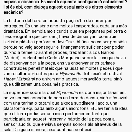
espais d’absència. Es manté aquesta configuració actualment?
I si és així, com dialoga aquest espai amb els altres elements
escènics?
La història del terra en aquesta peça s’ha de narrar per
entregues. És una sèrie amb moltes temporades, cada una més
dramàtica. Em sembla molt curiós que em pregunteu pel terra o
l’escenografia que, per cert, havia de dissenyar i construir
l’artista plàstic i performer Javi Cruz. Al final no va ser possible
perquè no vaig aconseguir el finançament suficient per poder
dur-ho a terme. Durant el procés, treballant a Los Barros
(Madrid) i parlant amb Carlos Marquerie sobre la llum que havia
de dissenyar per a la peça, ens va ensenyar unes tarimes
construïdes per ell mateix que ha usat en moltes peces i que
van resultar perfectes per a
Hipersueño
. Tot i això, al festival
Hacer Historia(s)
no anirem amb aquest meravellós terra, sinó
que utilitzarem una cosa més pràctica.
La superfície sobre la qual
Hipersueño
es dona majoritàriament
no va ser mai concebuda com un terra de dansa, sinó més aviat
com una tarima o tatami que aixeca subtilment l’acció, una
plataforma equipada amb alguns micròfons. El Javi tenia la idea
que el terra podia ser una mica performer en tant que
participaria en aquest intercanvi hàptic de la peça com a
sensor auditiu que enviava senyals sonors als altaveus de la
sala. D’alguna manera, això continua sent així.