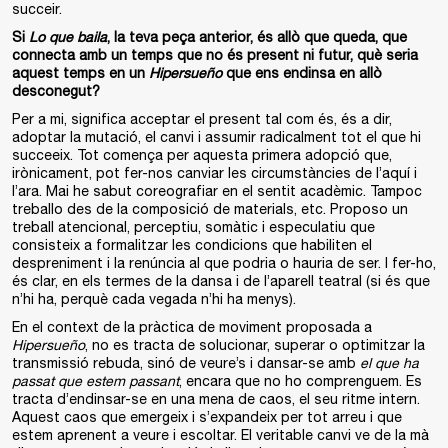
succeir.
Si
Lo que baila
, la teva peça anterior, és allò que queda, que
connecta amb un temps que no és present ni futur, què seria
aquest temps en un
Hipersueño
que ens endinsa en allò
desconegut?
Per a mi, significa acceptar el present tal com és, és a dir,
adoptar la mutació, el canvi i assumir radicalment tot el que hi
succeeix. Tot comença per aquesta primera adopció que,
irònicament, pot fer-nos canviar les circumstàncies de l’aquí i
l’ara. Mai he sabut coreografiar en el sentit acadèmic. Tampoc
treballo des de la composició de materials, etc. Proposo un
treball atencional, perceptiu, somàtic i especulatiu que
consisteix a formalitzar les condicions que habiliten el
despreniment i la renúncia al que podria o hauria de ser. I fer-ho,
és clar, en els termes de la dansa i de l’aparell teatral (si és que
n’hi ha, perquè cada vegada n’hi ha menys).
En el context de la pràctica de moviment proposada a
Hipersueño
, no es tracta de solucionar, superar o optimitzar la
transmissió rebuda, sinó de veure’s i dansar-se amb
el que ha
passat que estem passant
, encara que no ho comprenguem. Es
tracta d’endinsar-se en una mena de caos, el seu ritme intern.
Aquest caos que emergeix i s’expandeix per tot arreu i que
estem aprenent a veure i escoltar. El veritable canvi ve de la mà