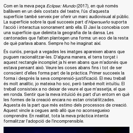
Com en la meva peça
Eclipse: Mundo
(2017), en què només
ballàvem en un dels costats del teatre, l’ús d’aquesta
superfície també serveix per oferir un marc audiovisual al públic.
La superfície sobre la qual succeeix part d’
Hipersueño
suporta
l’acció i interactua sonorament amb ella. El Javi la concebia com
una superfície que delimita la geografia de la dansa. Les
cantonades que falten plantegen una forma: un eco de la resta
de què parlava abans. Sempre ho he imaginat així.
És curiós, perquè a vegades les imatges apareixen abans que
puguem racionalitzar-les. D’alguna manera, el terra torçat i
aquest rectangle incomplet ja hi eren abans que m’adonés que
estava pensant això. Veure les coses abans fins i tot de ser
conscient d’elles forma part de la pràctica. Primer succeeix la
forma i després la seva comprensió-justificació. El meu treball
és molt analític, jo mateixa ho soc, però també molt intuïtiu. El
treball consisteix a no deixar de veure el que m’assetja, el que
em ronda. Sentir que la meva intuïció és part d’un entorn en què
les formes de la creació encara no estan cristal·litzades.
Aquesta és la part que més estimo dels processos de creació.
Aquest vincle a cegues amb allò que no aconsegueixo
comprendre. En realitat, tota la meva pràctica intenta
formalitzar l’adopció de l’incomprensible.