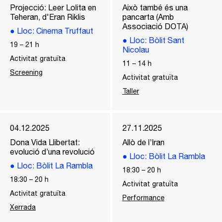
Projecció: Leer Lolita en
Això també és una
Teheran, d'Eran Riklis
pancarta (Amb
Associació DOTA)
●
Lloc
: Cinema Truffaut
●
Lloc
: Bòlit Sant
19
–
21
h
Nicolau
Activitat gratuïta
11
–
14
h
Screening
Activitat gratuïta
Taller
04.12.2025
27.11.2025
Dona Vida Llibertat:
Allò de l’Iran
evolució d’una revolució
●
Lloc
: Bòlit La Rambla
●
Lloc
: Bòlit La Rambla
18:30
–
20
h
18:30
–
20
h
Activitat gratuïta
Activitat gratuïta
Performance
Xerrada