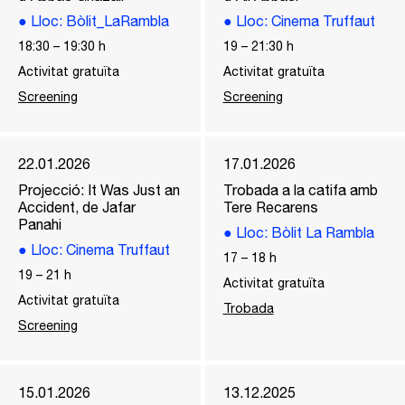
●
Lloc
: Bòlit_LaRambla
●
Lloc
: Cinema Truffaut
18:30
–
19:30
h
19
–
21:30
h
Activitat gratuïta
Activitat gratuïta
Screening
Screening
22.01.2026
17.01.2026
Projecció: It Was Just an
Trobada a la catifa amb
Accident, de Jafar
Tere Recarens
Panahi
●
Lloc
: Bòlit La Rambla
●
Lloc
: Cinema Truffaut
17
–
18
h
19
–
21
h
Activitat gratuïta
Activitat gratuïta
Trobada
Screening
15.01.2026
13.12.2025