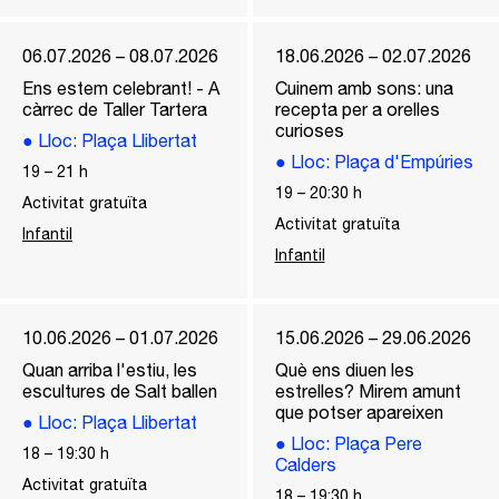
06.07.2026 – 08.07.2026
18.06.2026 – 02.07.2026
Ens estem celebrant! - A
Cuinem amb sons: una
càrrec de Taller Tartera
recepta per a orelles
curioses
●
Lloc
: Plaça Llibertat
●
Lloc
: Plaça d'Empúries
19
–
21
h
19
–
20:30
h
Activitat gratuïta
Activitat gratuïta
Infantil
Infantil
10.06.2026 – 01.07.2026
15.06.2026 – 29.06.2026
Quan arriba l'estiu, les
Què ens diuen les
escultures de Salt ballen
estrelles? Mirem amunt
que potser apareixen
●
Lloc
: Plaça Llibertat
●
Lloc
: Plaça Pere
18
–
19:30
h
Calders
Activitat gratuïta
18
–
19:30
h