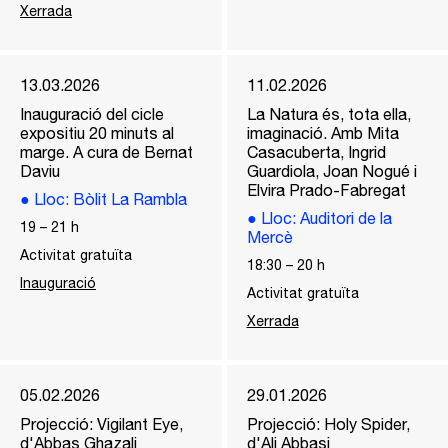
Xerrada
13.03.2026
11.02.2026
Inauguració del cicle
La Natura és, tota ella,
expositiu 20 minuts al
imaginació. Amb Mita
marge. A cura de Bernat
Casacuberta, Ingrid
Daviu
Guardiola, Joan Nogué i
Elvira Prado-Fabregat
●
Lloc
: Bòlit La Rambla
●
Lloc
: Auditori de la
19
–
21
h
Mercè
Activitat gratuïta
18:30
–
20
h
Inauguració
Activitat gratuïta
Xerrada
05.02.2026
29.01.2026
Projecció: Vigilant Eye,
Projecció: Holy Spider,
d'Abbas Ghazali
d'Ali Abbasi