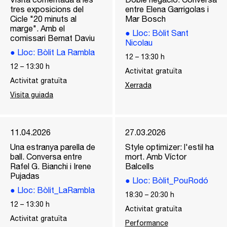
tres exposicions del
entre Elena Garrigolas i
Cicle "20 minuts al
Mar Bosch
marge". Amb el
●
Lloc
: Bòlit Sant
comissari Bernat Daviu
Nicolau
●
Lloc
: Bòlit La Rambla
12
–
13:30
h
12
–
13:30
h
Activitat gratuïta
Activitat gratuïta
Xerrada
Visita guiada
11.04.2026
27.03.2026
Una estranya parella de
Style optimizer: l'estil ha
ball. Conversa entre
mort. Amb Víctor
Rafel G. Bianchi i Irene
Balcells
Pujadas
●
Lloc
: Bòlit_PouRodó
●
Lloc
: Bòlit_LaRambla
18:30
–
20:30
h
12
–
13:30
h
Activitat gratuïta
Activitat gratuïta
Performance