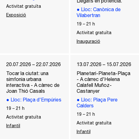
Llegats en potència.
Activitat gratuïta
●
Lloc
: Canònica de
Exposició
Vilabertran
19
–
21
h
Activitat gratuïta
Inauguració
20.07.2026 – 22.07.2026
13.07.2026 – 15.07.2026
Tocar la ciutat: una
Planetari-Planeta-Plaça
simfonia urbana
- A càrrec d'Helena
interactiva - A càrrec de
Calafell Muñoz-
Joan Thió Casals
Castanyer
●
Lloc
: Plaça d'Empúries
●
Lloc
: Plaça Pere
Calders
19
–
21
h
19
–
21
h
Activitat gratuïta
Activitat gratuïta
Infantil
Infantil