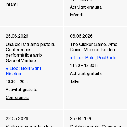
Infantil
Activitat gratuïta
Infantil
26.06.2026
06.06.2026
Una ciclista amb pistola.
The Clicker Game. Amb
Conferència
Daniel Moreno Roldán
performàtica amb
●
Lloc
: Bòlit_PouRodó
Gabriel Ventura
11:30
–
12:30
h
●
Lloc
: Bòlit Sant
Nicolau
Activitat gratuïta
Taller
18:30
–
20
h
Activitat gratuïta
Conferència
23.05.2026
25.04.2026
Visita comentada a les
Doble negació. Conversa