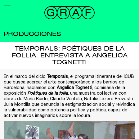
PRODUCCIONES
TEMPORALS: POÈTIQUES DE LA
FOLLIA. ENTREVISTA A ANGELICA
TOGNETTI
En el marco del ciclo
Temporals
, el programa itinerante del ICUB
que busca acercar el arte contemporáneo a los barrios de
Barcelona, hablamos con
Angelica Tognetti
, comisaria de la
exposición
Poètiques de la follia
, una muestra col·lectiva con
obras de María Ruido, Claudia Ventola, Natalia Lazaro Prevost i
Julia Montilla que denuncia la estigmatización social y reivindica
la vulnerabilidad como potencia política y poética, capaz de
activar nuevos imaginarios sobre la locura.