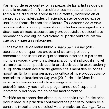
Partiendo de este contexto, las piezas de las artistas que dan
vida a la exposición ofrecen diferentes miradas críticas en
torno a los discursos sobre la salud mental, poniendo en el
centro sus complejidades y haciendo patente que no existe
una única forma de abordar la locura. En
Poètiques de la follia
nos encontramos con propuestas que luchan para agrietar los
discursos clínicos, capacitistas y productivistas occidentales
heredados y que siguen ejerciendo su poder sobre nuestros
cuerpos y nuestras relaciones.
El ensayo visual de María Ruido,
Estado de malestar
(2019),
aborda el dolor que nos provoca el sistema político y
económico neoliberal en el que estamos inmersas. A partir de
múltiples voces y vivencias, denuncia cómo el individualismo, el
aislamiento, la competitividad, la productividad, la explotación y
la vigilancia están acelerando graves crisis mentales en todas
nosotras. En la misma perspectiva crítica al hiperproductivismo
capitalista, la instalación
Say yes!
(2010) de Julia Montilla
explora la dimensión simbólica e imaginaria de los
psicofármacos y nos invita a preguntarnos qué supone el
incremento del consumo de estos medicamentos.
También se exponen dos obras que, desde la revisión histórica,
por un lado, y la práctica contemporánea por otro, ponen en el
centro la importancia de colectivizar el malestar.
Coreografiar el