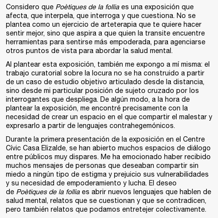
Considero que
Poètiques de la follia
es una exposición que
afecta, que interpela, que interroga y que cuestiona. No se
plantea como un ejercicio de arteterapia que te quiere hacer
sentir mejor, sino que aspira a que quien la transite encuentre
herramientas para sentirse más empoderada, para agenciarse
otros puntos de vista para abordar la salud mental.
Al plantear esta exposición, también me expongo a mí misma: el
trabajo curatorial sobre la locura no se ha construido a partir
de un caso de estudio objetivo articulado desde la distancia,
sino desde mi particular posición de sujeto cruzado por los
interrogantes que despliega. De algún modo, a la hora de
plantear la exposición, me encontré precisamente con la
necesidad de crear un espacio en el que compartir el malestar y
expresarlo a partir de lenguajes contrahegemónicos.
Durante la primera presentación de la exposición en el Centre
Cívic Casa Elizalde, se han abierto muchos espacios de diálogo
entre públicos muy dispares. Me ha emocionado haber recibido
muchos mensajes de personas que deseaban compartir sin
miedo a ningún tipo de estigma y prejuicio sus vulnerabilidades
y su necesidad de empoderamiento y lucha. El deseo
de
Poètiques de la follia
es abrir nuevos lenguajes que hablen de
salud mental, relatos que se cuestionan y que se contradicen,
pero también relatos que podamos entretejer colectivamente.